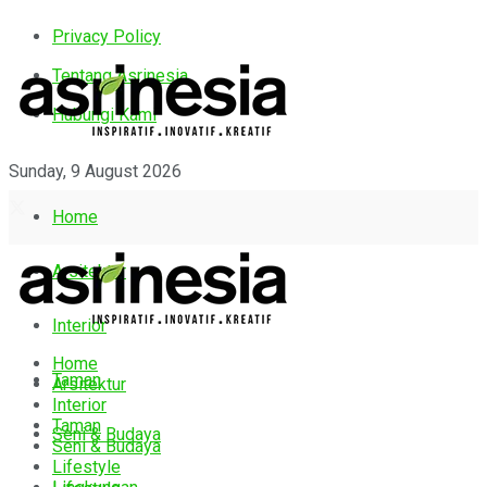
Privacy Policy
Tentang Asrinesia
Hubungi Kami
Sunday, 9 August 2026
Home
Arsitektur
Interior
Home
Taman
Arsitektur
Interior
Taman
Seni & Budaya
Seni & Budaya
Lifestyle