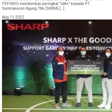
PEFINDO memberikan peringkat "idA+" kepada PT
Summarecon Agung Tbk (SMRA) […]
Aug
11
2022