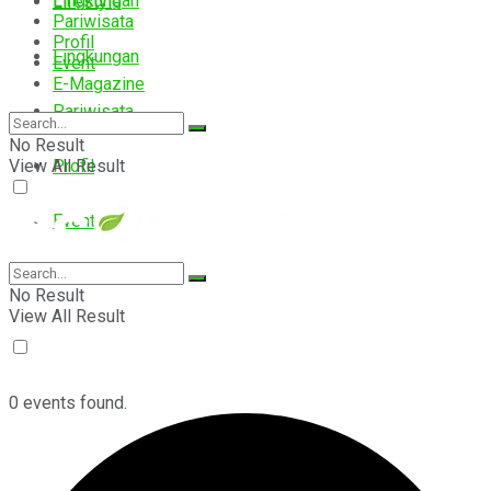
Lingkungan
Lifestyle
Pariwisata
Profil
Lingkungan
Event
E-Magazine
Pariwisata
No Result
View All Result
Profil
Event
E-Magazine
No Result
View All Result
0 events found.