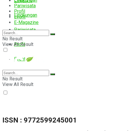
Lingkungan
Lifestyle
Pariwisata
Profil
Lingkungan
Event
E-Magazine
Pariwisata
No Result
View All Result
Profil
Event
E-Magazine
No Result
View All Result
ISSN : 9772599245001