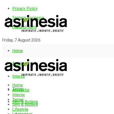
Privacy Policy
Tentang Asrinesia
Hubungi Kami
Friday, 7 August 2026
Home
Arsitektur
Interior
Home
Taman
Arsitektur
Interior
Taman
Seni & Budaya
Seni & Budaya
Lifestyle