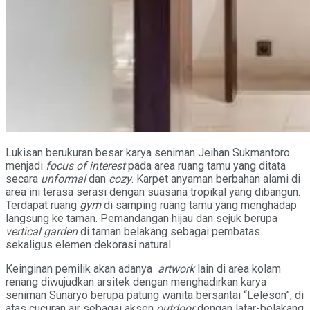
Lukisan berukuran besar karya seniman Jeihan Sukmantoro
menjadi
focus of interest
pada area ruang tamu yang ditata
secara
unformal
dan
cozy
. Karpet anyaman berbahan alami di
area ini terasa serasi dengan suasana tropikal yang dibangun.
Terdapat ruang
gym
di samping ruang tamu yang menghadap
langsung ke taman. Pemandangan hijau dan sejuk berupa
v
ertical garden
di taman belakang sebagai pembatas
sekaligus elemen dekorasi natural.
Keinginan pemilik akan adanya
artwork
lain di area kolam
renang diwujudkan arsitek dengan menghadirkan karya
seniman Sunaryo berupa patung wanita bersantai “Leleson”, di
atas cucuran air sebagai aksen
outdoor
dengan latar-belakang