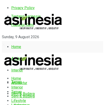
Privacy Policy
Tentang Asrinesia
Hubungi Kami
Sunday, 9 August 2026
Home
Arsitektur
Interior
Home
Taman
Arsitektur
Interior
Taman
Seni & Budaya
Seni & Budaya
Lifestyle