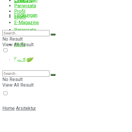
Lingkungan
Lifestyle
Pariwisata
Profil
Lingkungan
Event
E-Magazine
Pariwisata
No Result
View All Result
Profil
Event
E-Magazine
No Result
View All Result
Home
Arsitektur