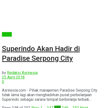
Berita
Superindo Akan Hadir di
Paradise Serpong City
by
Redaksi Asrinesia
25 April 2018
0
Asrinesia.com - Pihak manajemen Paradise Serpong City
tidak lama lagi akan menghadirkan pusat perbelanjaan
Superindo sebagai sarana tempat berbelanja terbaik...
Page 248 of 252
Prev
1
…
247
248
249
…
252
Next