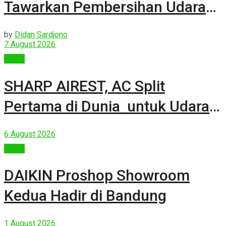
Tawarkan Pembersihan Udara
Kuat Dalam Bodi Ringkas
by
Didan Sardjono
7 August 2026
Berita
SHARP AIREST, AC Split
Pertama di Dunia untuk Udara
Rumah yang Lebih Sehat
6 August 2026
Berita
DAIKIN Proshop Showroom
Kedua Hadir di Bandung
1 August 2026