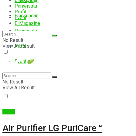
Lingkungan
Lifestyle
Pariwisata
Profil
Lingkungan
Event
E-Magazine
Pariwisata
No Result
View All Result
Profil
Event
E-Magazine
No Result
View All Result
Berita
Air Purifier LG PuriCare™