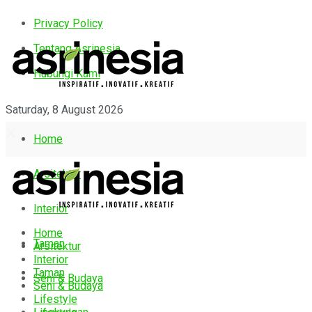
Privacy Policy
Tentang Asrinesia
Hubungi Kami
Saturday, 8 August 2026
Home
Arsitektur
Interior
Home
Taman
Arsitektur
Interior
Taman
Seni & Budaya
Seni & Budaya
Lifestyle