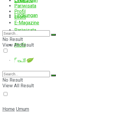
Lingkungan
Lifestyle
Pariwisata
Profil
Lingkungan
Event
E-Magazine
Pariwisata
No Result
View All Result
Profil
Event
E-Magazine
No Result
View All Result
Home
Umum