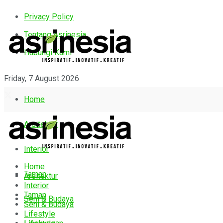
Privacy Policy
Tentang Asrinesia
Hubungi Kami
Friday, 7 August 2026
Home
Arsitektur
Interior
Home
Taman
Arsitektur
Interior
Taman
Seni & Budaya
Seni & Budaya
Lifestyle