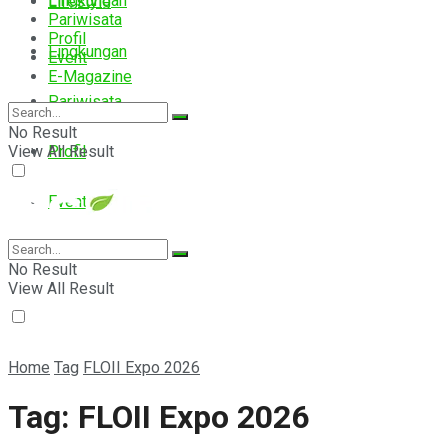
Lingkungan
Lifestyle
Pariwisata
Profil
Lingkungan
Event
E-Magazine
Pariwisata
No Result
View All Result
Profil
Event
E-Magazine
No Result
View All Result
Home
Tag
FLOII Expo 2026
Tag:
FLOII Expo 2026