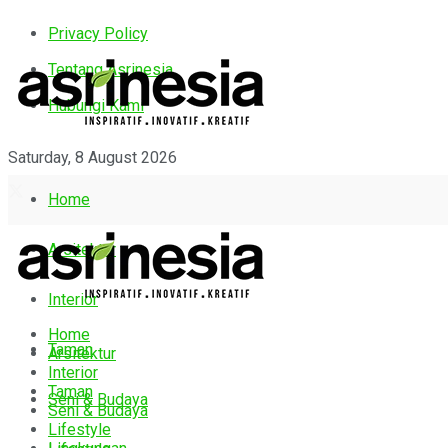
Privacy Policy
Tentang Asrinesia
Hubungi Kami
Saturday, 8 August 2026
Home
Arsitektur
Interior
Home
Taman
Arsitektur
Interior
Taman
Seni & Budaya
Seni & Budaya
Lifestyle