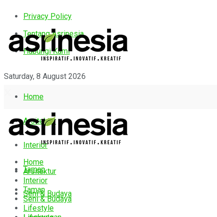
Privacy Policy
Tentang Asrinesia
Hubungi Kami
Saturday, 8 August 2026
Home
Arsitektur
Interior
Home
Taman
Arsitektur
Interior
Taman
Seni & Budaya
Seni & Budaya
Lifestyle