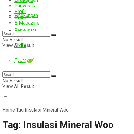
Lingkungan
Lifestyle
Pariwisata
Profil
Lingkungan
Event
E-Magazine
Pariwisata
No Result
View All Result
Profil
Event
E-Magazine
No Result
View All Result
Home
Tag
Insulasi Mineral Woo
Tag:
Insulasi Mineral Woo