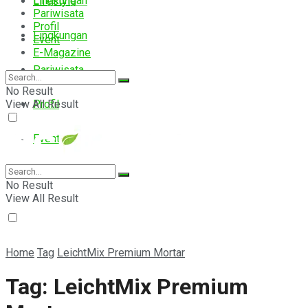
Lingkungan
Lifestyle
Pariwisata
Profil
Lingkungan
Event
E-Magazine
Pariwisata
No Result
View All Result
Profil
Event
E-Magazine
No Result
View All Result
Home
Tag
LeichtMix Premium Mortar
Tag:
LeichtMix Premium