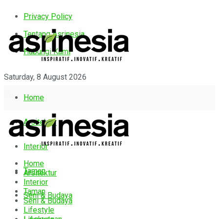
Privacy Policy
Tentang Asrinesia
Hubungi Kami
Saturday, 8 August 2026
Home
Arsitektur
Interior
Home
Taman
Arsitektur
Interior
Taman
Seni & Budaya
Seni & Budaya
Lifestyle