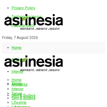
Privacy Policy
Tentang Asrinesia
Hubungi Kami
Friday, 7 August 2026
Home
Arsitektur
Interior
Home
Taman
Arsitektur
Interior
Taman
Seni & Budaya
Seni & Budaya
Lifestyle