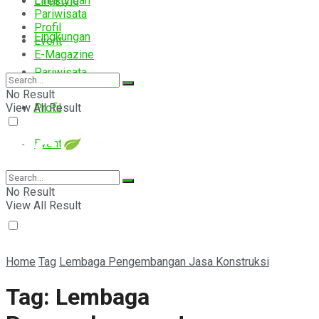
Lingkungan
Lifestyle
Pariwisata
Profil
Lingkungan
Event
E-Magazine
Pariwisata
No Result
View All Result
Profil
Event
E-Magazine
No Result
View All Result
Home
Tag
Lembaga Pengembangan Jasa Konstruksi
Tag:
Lembaga