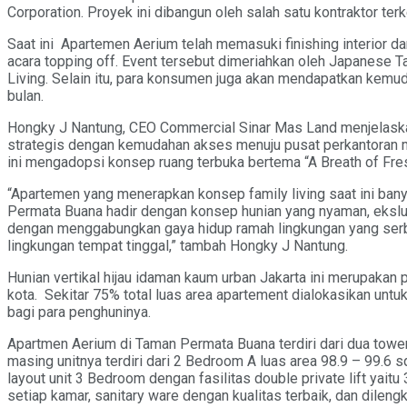
Corporation. Proyek ini dibangun oleh salah satu kontraktor te
Saat ini Apartemen Aerium telah memasuki finishing interior da
acara topping off. Event tersebut dimeriahkan oleh Japanese T
Living. Selain itu, para konsumen juga akan mendapatkan kemud
bulan.
Hongky J Nantung, CEO Commercial Sinar Mas Land menjelaskan,
strategis dengan kemudahan akses menuju pusat perkantoran mau
ini mengadopsi konsep ruang terbuka bertema “A Breath of Fresh 
“Apartemen yang menerapkan konsep family living saat ini ban
Permata Buana hadir dengan konsep hunian yang nyaman, ekslu
dengan menggabungkan gaya hidup ramah lingkungan yang serba
lingkungan tempat tinggal,” tambah Hongky J Nantung.
Hunian vertikal hijau idaman kaum urban Jakarta ini merupakan 
kota. Sekitar 75% total luas area apartement dialokasikan untu
bagi para penghuninya.
Apartmen Aerium di Taman Permata Buana terdiri dari dua towe
masing unitnya terdiri dari 2 Bedroom A luas area 98.9 – 99.6
layout unit 3 Bedroom dengan fasilitas double private lift ya
setiap kamar, sanitary ware dengan kualitas terbaik, dan dileng