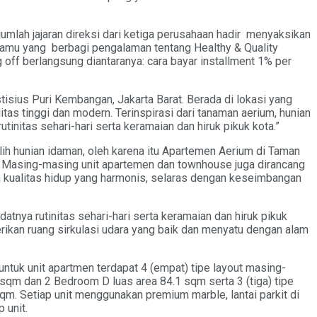
umlah jajaran direksi dari ketiga perusahaan hadir menyaksikan
 tamu yang berbagi pengalaman tentang Healthy & Quality
off berlangsung diantaranya: cara bayar installment 1% per
sius Puri Kembangan, Jakarta Barat. Berada di lokasi yang
as tinggi dan modern. Terinspirasi dari tanaman aerium, hunian
initas sehari-hari serta keramaian dan hiruk pikuk kota.”
ih hunian idaman, oleh karena itu Apartemen Aerium di Taman
. Masing-masing unit apartemen dan townhouse juga dirancang
 kualitas hidup yang harmonis, selaras dengan keseimbangan
atnya rutinitas sehari-hari serta keramaian dan hiruk pikuk
erikan ruang sirkulasi udara yang baik dan menyatu dengan alam
tuk unit apartmen terdapat 4 (empat) tipe layout masing-
sqm dan 2 Bedroom D luas area 84.1 sqm serta 3 (tiga) tipe
qm. Setiap unit menggunakan premium marble, lantai parkit di
 unit.