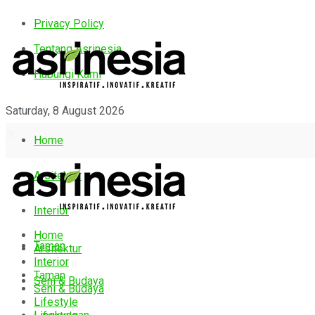
Privacy Policy
Tentang Asrinesia
Hubungi Kami
Saturday, 8 August 2026
Home
Arsitektur
Interior
Home
Taman
Arsitektur
Interior
Taman
Seni & Budaya
Seni & Budaya
Lifestyle