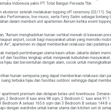
rkemuka Indonesia yakni PT. Total Bangun Persada Tbk.
n eksterior setelah melakukan topping off ceremony (02/11). Sej
aiko Performance, live music, serta Ferry Salim sebagai bintang
ahan dalam membeli unit apartemen Aerium ketika event topping 
 “Aerium menghadirkan hunian vertikal mewah di kawasan presti
pun airport, cocok bagi masyarakat urban yang memiliki mobilit
Air”, apartemen ini dapat memberikan relaksasi dari padatnya rut
yak menjadi pertimbangan utama kaum urban Jakarta dalam memil
sif dan fasilitas lengkap untuk menjawab kebutuhan masyarakat
 hijau dan bersentuhan dengan alam, cocok untuk meningkatkan
pilihan hunian sempurna yang dapat memberikan relaksasi dari pad
k ruang terbuka hijau dan fasilitas outdoor sehingga dapat memb
r apartment premium dan delapan belas unit townhouse. Dimana un
 sqm, 2 Bedroom B luas area 98 sqm, 2 Bedroom C luas area 91.1 
itu 3 Bedroom A seluas 165.6 sqm dan 3 Bedroom B seluas 144.8 s
kapi dengan wardrobe untuk kamar utama dan kitchen set di setiap