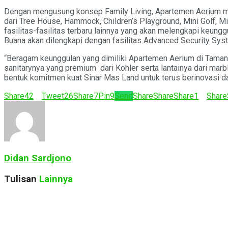
Dengan mengusung konsep Family Living, Apartemen Aerium meny
dari Tree House, Hammock, Children’s Playground, Mini Golf, Mi
fasilitas-fasilitas terbaru lainnya yang akan melengkapi ke
Buana akan dilengkapi dengan fasilitas Advanced Security S
“Beragam keunggulan yang dimiliki Apartemen Aerium di Taman P
sanitarynya yang premium dari Kohler serta lantainya dari mar
bentuk komitmen kuat Sinar Mas Land untuk terus berinovasi 
Share
42
Tweet
26
Share
7
Pin
9
Send
Share
Share
Share
1
Share
Didan Sardjono
Tulisan
Lainnya