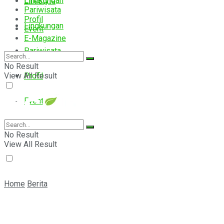
Lingkungan
Lifestyle
Pariwisata
Profil
Lingkungan
Event
E-Magazine
Pariwisata
No Result
View All Result
Profil
Event
E-Magazine
No Result
View All Result
Home
Berita