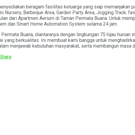
ediakan beragam fasilitas keluarga yang siap memanjakan para c
ni Nursery, Barbeque Area, Garden Party Area, Jogging Track; fas
unggulan dari Apartmen Aerium di Taman Permata Buana. Untuk m
ystem dan Smart Home Automation System selama 24 jam.
ermata Buana, diantaranya dengan lingkungan 75 hijau hunian in
ble yang berkualitas. Ini membuat kami bangga untuk menghadirk
dalam menjawab kebutuhan masyarakat, serta membangun masa dep
Share