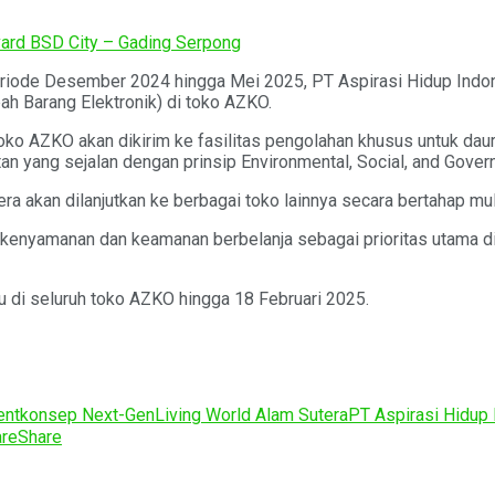
ard BSD City – Gading Serpong
eriode Desember 2024 hingga Mei 2025, PT Aspirasi Hidup Ind
h Barang Elektronik) di toko AZKO.
oko AZKO akan dikirim ke fasilitas pengolahan khusus untuk daur 
n yang sejalan dengan prinsip Environmental, Social, and Gover
a akan dilanjutkan ke berbagai toko lainnya secara bertahap mul
 kenyamanan dan keamanan berbelanja sebagai prioritas utama di 
di seluruh toko AZKO hingga 18 Februari 2025.
ent
konsep Next-Gen
Living World Alam Sutera
PT Aspirasi Hidup
re
Share