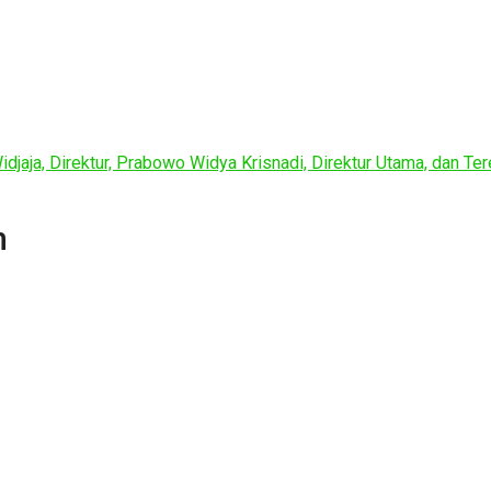
idjaja, Direktur, Prabowo Widya Krisnadi, Direktur Utama, dan T
n