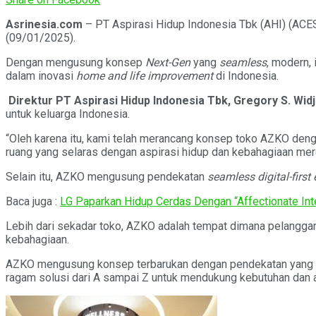
Asrinesia.com
– PT Aspirasi Hidup Indonesia Tbk (AHI) (ACES
(09/01/2025).
Dengan mengusung konsep
Next-Gen
yang
seamless
, modern,
dalam inovasi
home and life improvement
di Indonesia.
Direktur PT Aspirasi Hidup Indonesia Tbk, Gregory S. Widj
untuk keluarga Indonesia.
“Oleh karena itu, kami telah merancang konsep toko AZKO deng
ruang yang selaras dengan aspirasi hidup dan kebahagiaan mer
Selain itu, AZKO mengusung pendekatan
seamless digital-first
Baca juga :
LG Paparkan Hidup Cerdas Dengan “Affectionate Int
Lebih dari sekadar toko, AZKO adalah tempat dimana pelanggan
kebahagiaan.
AZKO mengusung konsep terbarukan dengan pendekatan yang leb
ragam solusi dari A sampai Z untuk mendukung kebutuhan dan a