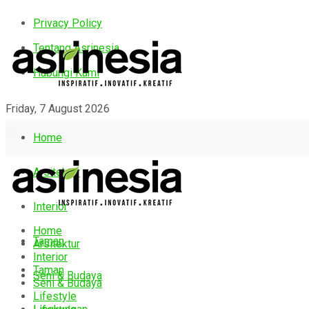
Privacy Policy
Tentang Asrinesia
Hubungi Kami
Friday, 7 August 2026
Home
Arsitektur
Interior
Home
Taman
Arsitektur
Interior
Taman
Seni & Budaya
Seni & Budaya
Lifestyle