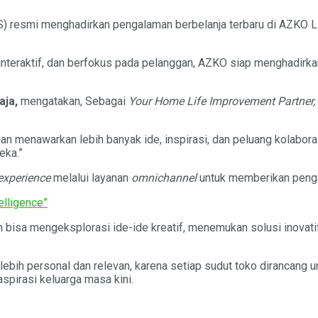
) resmi menghadirkan pengalaman berbelanja terbaru di AZKO Li
 interaktif, dan berfokus pada pelanggan, AZKO siap menghadirk
aja,
mengatakan, Sebagai
Your Home Life Improvement Partner,
an menawarkan lebih banyak ide, inspirasi, dan peluang kolabo
eka.”
 experience
melalui layanan
omnichannel
untuk memberikan penga
elligence”
 bisa mengeksplorasi ide-ide kreatif, menemukan solusi inovat
ih personal dan relevan, karena setiap sudut toko dirancang u
spirasi keluarga masa kini.