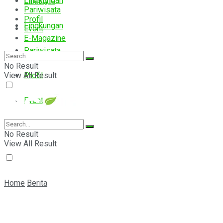
Lingkungan
Lifestyle
Pariwisata
Profil
Lingkungan
Event
E-Magazine
Pariwisata
No Result
View All Result
Profil
Event
E-Magazine
No Result
View All Result
Home
Berita