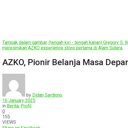
Tampak dalam gambar, (tengah kiri - tengah kanan) Gregory S. W
meresmikan AZKO experience store pertama di Alam Sutera.
AZKO, Pionir Belanja Masa Depa
by
Didan Sardjono
16 January 2025
in
Berita
,
Profil
0
155
VIEWS
Share on Facebook