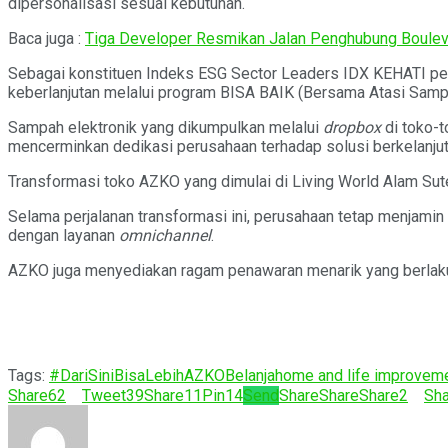
dipersonalisasi sesuai kebutuhan.
Baca juga :
Tiga Developer Resmikan Jalan Penghubung Boulev
Sebagai konstituen Indeks ESG Sector Leaders IDX KEHATI p
keberlanjutan melalui program BISA BAIK (Bersama Atasi Sampa
Sampah elektronik yang dikumpulkan melalui
dropbox
di toko-t
mencerminkan dedikasi perusahaan terhadap solusi berkelanjuta
Transformasi toko AZKO yang dimulai di Living World Alam Suter
Selama perjalanan transformasi ini, perusahaan tetap menjamin
dengan layanan
omnichannel
.
AZKO juga menyediakan ragam penawaran menarik yang berlaku 
Tags:
#DariSiniBisaLebih
AZKO
Belanja
home and life improvem
Share
62
Tweet
39
Share
11
Pin
14
Send
Share
Share
Share
2
Sha