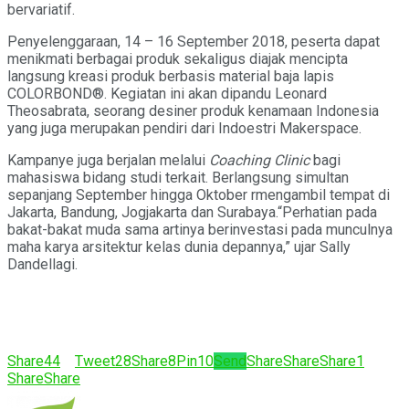
bervariatif.
Penyelenggaraan, 14 – 16 September 2018, peserta dapat
menikmati berbagai produk sekaligus diajak mencipta
langsung kreasi produk berbasis material baja lapis
COLORBOND®. Kegiatan ini akan dipandu Leonard
Theosabrata, seorang desiner produk kenamaan Indonesia
yang juga merupakan pendiri dari Indoestri Makerspace.
Kampanye juga berjalan melalui
Coaching Clinic
bagi
mahasiswa bidang studi terkait. Berlangsung simultan
sepanjang September hingga Oktober rmengambil tempat di
Jakarta, Bandung, Jogjakarta dan Surabaya.“Perhatian pada
bakat-bakat muda sama artinya berinvestasi pada munculnya
maha karya arsitektur kelas dunia depannya,” ujar Sally
Dandellagi.
Share
44
Tweet
28
Share
8
Pin
10
Send
Share
Share
Share
1
Share
Share