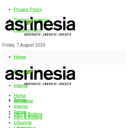
Privacy Policy
Tentang Asrinesia
Hubungi Kami
Friday, 7 August 2026
Home
Arsitektur
Interior
Home
Taman
Arsitektur
Interior
Taman
Seni & Budaya
Seni & Budaya
Lifestyle