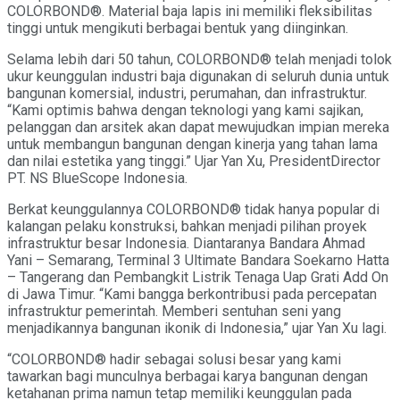
COLORBOND®. Material baja lapis ini memiliki fleksibilitas
tinggi untuk mengikuti berbagai bentuk yang diinginkan.
Selama lebih dari 50 tahun, COLORBOND® telah menjadi tolok
ukur keunggulan industri baja digunakan di seluruh dunia untuk
bangunan komersial, industri, perumahan, dan infrastruktur.
“Kami optimis bahwa dengan teknologi yang kami sajikan,
pelanggan dan arsitek akan dapat mewujudkan impian mereka
untuk membangun bangunan dengan kinerja yang tahan lama
dan nilai estetika yang tinggi.” Ujar Yan Xu, PresidentDirector
PT. NS BlueScope Indonesia.
Berkat keunggulannya COLORBOND® tidak hanya popular di
kalangan pelaku konstruksi, bahkan menjadi pilihan proyek
infrastruktur besar Indonesia. Diantaranya Bandara Ahmad
Yani – Semarang, Terminal 3 Ultimate Bandara Soekarno Hatta
– Tangerang dan Pembangkit Listrik Tenaga Uap Grati Add On
di Jawa Timur. “Kami bangga berkontribusi pada percepatan
infrastruktur pemerintah. Memberi sentuhan seni yang
menjadikannya bangunan ikonik di Indonesia,” ujar Yan Xu lagi.
“COLORBOND® hadir sebagai solusi besar yang kami
tawarkan bagi munculnya berbagai karya bangunan dengan
ketahanan prima namun tetap memiliki keunggulan pada