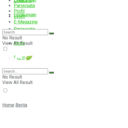
Lingkungan
Lifestyle
Pariwisata
Profil
Lingkungan
Event
E-Magazine
Pariwisata
No Result
View All Result
Profil
Event
E-Magazine
No Result
View All Result
Home
Berita