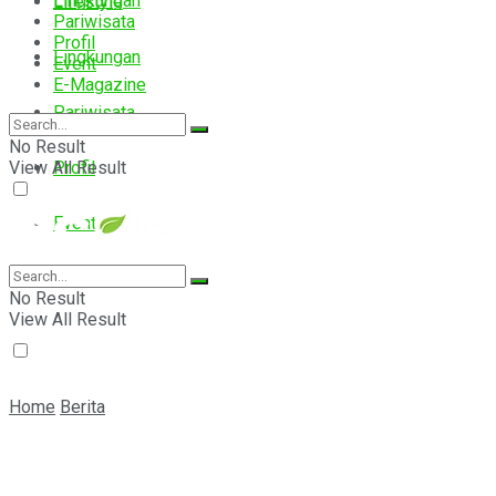
Lingkungan
Lifestyle
Pariwisata
Profil
Lingkungan
Event
E-Magazine
Pariwisata
No Result
View All Result
Profil
Event
E-Magazine
No Result
View All Result
Home
Berita