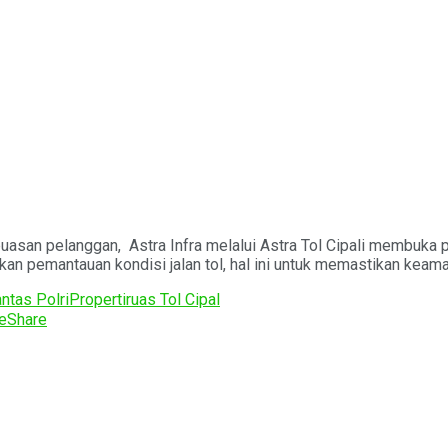
asan pelanggan, Astra Infra melalui Astra Tol Cipali membuka 
n pemantauan kondisi jalan tol, hal ini untuk memastikan keamana
antas Polri
Properti
ruas Tol Cipal
e
Share