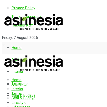
Privacy Policy
Tentang Asrinesia
Hubungi Kami
Friday, 7 August 2026
Home
Arsitektur
Interior
Home
Taman
Arsitektur
Interior
Taman
Seni & Budaya
Seni & Budaya
Lifestyle