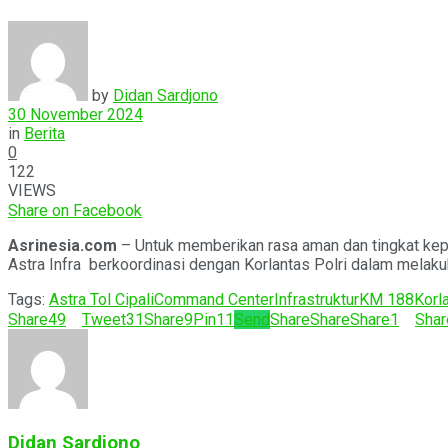
by
Didan Sardjono
30 November 2024
in
Berita
0
122
VIEWS
Share on Facebook
Asrinesia.com
– Untuk memberikan rasa aman dan tingkat kepu
Astra Infra berkoordinasi dengan Korlantas Polri dalam melakuka
Tags:
Astra Tol Cipali
Command Center
Infrastruktur
KM 188
Korl
Share
49
Tweet
31
Share
9
Pin
11
Send
Share
Share
Share
1
Shar
Didan Sardjono