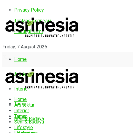
Privacy Policy
Tentang Asrinesia
Hubungi Kami
Friday, 7 August 2026
Home
Arsitektur
Interior
Home
Taman
Arsitektur
Interior
Taman
Seni & Budaya
Seni & Budaya
Lifestyle