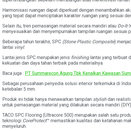
Harmonisasi ruangan dapat diperkuat dengan menambahkan aksen
yang tepat dapat menciptakan karakter ruangan yang sesuai de
Selain itu, tren pemasangan material secara mandiri atau
Do-It-
menyesuaikan dan menyempurnakan tampilan ruangan sesuai pr
Beberapa tahun terakhir, SPC
(Stone Plastic Composite
) menjad
lantai
vinyl
.
Lantai jenis SPC merupakan jenis
finishing
lantai yang terbuat 
kekuatan dan daya tahan terbaik pada materialnya.
Baca juga :
PT Summarecon Agung Tbk Kenalkan Kawasan Sum
Sebagai perusahaan penyedia solusi interior terkemuka di Indo
ketebalan 5 mm.
Produk ini tidak hanya menawarkan tampilan
stylish
dan realisti
untuk pemasangan material yang dilakukan secara mandiri (DIY)
TACO SPC Flooring (Ultracore 500) merupakan salah satu produ
teknologi
CoreProtect
™ memastikan kualitas dan ketahanan mak
menyeluruh.