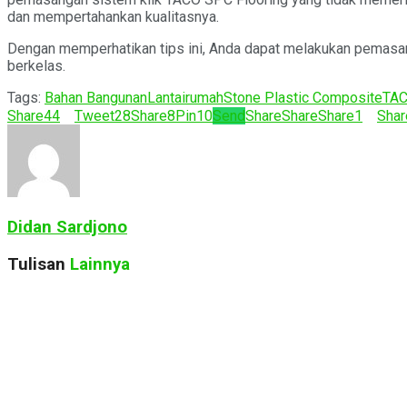
dan mempertahankan kualitasnya.
Dengan memperhatikan tips ini, Anda dapat melakukan pemasan
berkelas.
Tags:
Bahan Bangunan
Lantai
rumah
Stone Plastic Composite
TAC
Share
44
Tweet
28
Share
8
Pin
10
Send
Share
Share
Share
1
Shar
Didan Sardjono
Tulisan
Lainnya