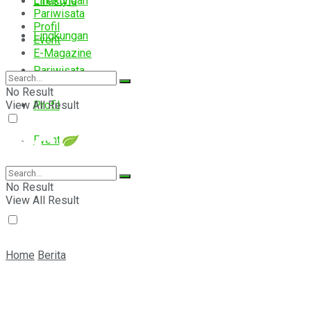
Lingkungan
Lifestyle
Pariwisata
Profil
Lingkungan
Event
E-Magazine
Pariwisata
No Result
View All Result
Profil
Event
E-Magazine
No Result
View All Result
Home
Berita