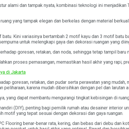
ur alami dan tampak nyata, kombinasi teknologi ini menjadikan 
uang yang tampak elegan dan berkelas dengan material berkualit
batu. Kini variasinya bertambah 2 motif kayu dan 3 motif batu ba
sempurna untuk melengkapi gaya dan dekorasi ruangan yang diin
rhadap goresan, retakan, dan noda, sehingga tetap tampil baru me
ahkan proses pemasangan, memastikan hasil akhir yang rapi, pres
ya di Jakarta
dap goresan, retakan, dan pudar serta perawatan yang mudah, menj
 peliharaan, karena mudah dibersihkan dengan pel dan larutan a
ya, yang dapat membantu mengurangi tingkat kebisingan di ruang
ri (DIY), penting bagi pemilik rumah atau desainer interior un
lih motif yang tepat sesuai dengan dekorasi dan gaya ruangan.
Flooring benar-benar rata, kering, dan bebas dari debu dan ko
an perekat, untuk hasil akhir yang optimal. Rawat dan bersihk