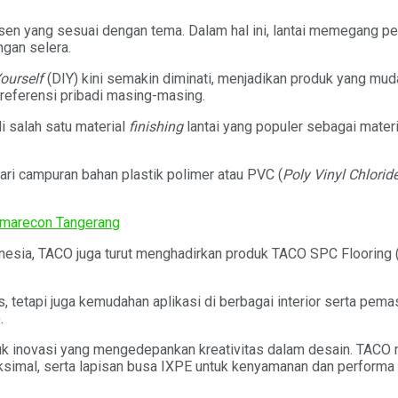
 yang sesuai dengan tema. Dalam hal ini, lantai memegang pera
ngan selera.
Yourself
(DIY) kini semakin diminati, menjadikan produk yang muda
eferensi pribadi masing-masing.
i salah satu material
finishing
lantai yang populer sebagai mater
dari campuran bahan plastik polimer atau PVC (
Poly Vinyl Chlorid
marecon Tangerang
nesia, TACO juga turut menghadirkan produk TACO SPC Flooring (
s, tetapi juga kemudahan aplikasi di berbagai interior serta pema
.
k inovasi yang mengedepankan kreativitas dalam desain. TACO m
simal, serta lapisan busa IXPE untuk kenyamanan dan performa y