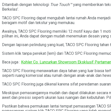
Ditambah dengan teknologi
True Touch™
yang memberikan tekst
Berkelas’.
TACO SPC Flooring dapat mengubah lantai rumah Anda menjadi r
beragam motif dan tekstur yang memukau.
Awalnya, TACO SPC Flooring memiliki 12 motif kayu dan 1 motif 
pilihan ini, Anda dapat dengan mudah menemukan desain yang 
Dengan lapisan pelindung yang kuat, TACO SPC Flooring tahan te
Sistem klik tanpa perekat (lem) dari TACO SPC Flooring memud
Baca juga :
Kohler Co. Luncurkan Showroom Eksklusif Pertaman
TACO SPC Flooring menawarkan daya tahan yang luar biasa terha
seperti ruang komersial atau rumah dengan anak-anak dan hewan
TACO SPC Flooring juga dikenal karena sifat peredaman suaran
Meskipun pemasangannya mudah dan dapat dilakukan secara mandi
awet dan presisi seperti ukuran luas ruangan dan kebutuhan. Pi
Pastikan bahwa permukaan lantai tempat pemasangan TACO SPC 
pemasangan sistem klik TACO SPC Flooring yang tidak memerluk