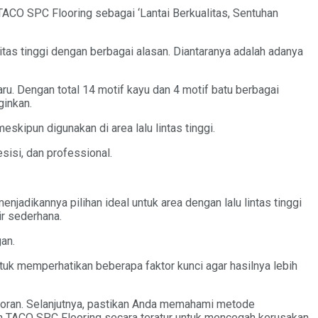
TACO SPC Flooring sebagai ‘Lantai Berkualitas, Sentuhan
as tinggi dengan berbagai alasan. Diantaranya adalah adanya
ru. Dengan total 14 motif kayu dan 4 motif batu berbagai
ginkan.
skipun digunakan di area lalu lintas tinggi.
isi, dan professional.
adikannya pilihan ideal untuk area dengan lalu lintas tinggi
ir sederhana.
an.
tuk memperhatikan beberapa faktor kunci agar hasilnya lebih
toran. Selanjutnya, pastikan Anda memahami metode
an TACO SPC Flooring secara teratur untuk mencegah kerusakan