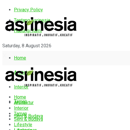
Privacy Policy
Tentang Asrinesia
Hubungi Kami
Saturday, 8 August 2026
Home
Arsitektur
Interior
Home
Taman
Arsitektur
Interior
Taman
Seni & Budaya
Seni & Budaya
Lifestyle