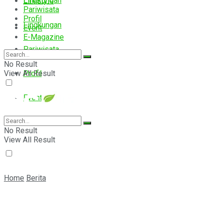
Lingkungan
Lifestyle
Pariwisata
Profil
Lingkungan
Event
E-Magazine
Pariwisata
No Result
View All Result
Profil
Event
E-Magazine
No Result
View All Result
Home
Berita