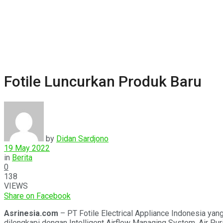
Fotile Luncurkan Produk Baru
by
Didan Sardjono
19 May 2022
in
Berita
0
138
VIEWS
Share on Facebook
Asrinesia.com
– PT Fotile Electrical Appliance Indonesia ya
dilengkapi dengan Intelligent Airflow Managing System, Air Purif