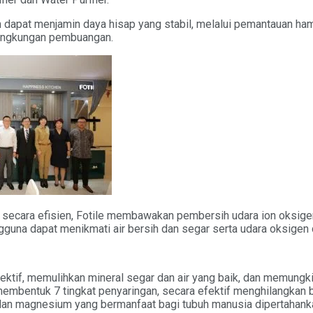
 dapat menjamin daya hisap yang stabil, melalui pemantauan ha
 lingkungan pembuangan.
secara efisien, Fotile membawakan pembersih udara ion oksigen a
ngguna dapat menikmati air bersih dan segar serta udara oksigen d
ktif, memulihkan mineral segar dan air yang baik, dan memungkink
membentuk 7 tingkat penyaringan, secara efektif menghilangkan b
 dan magnesium yang bermanfaat bagi tubuh manusia dipertahanka