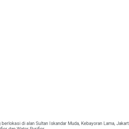
ng berlokasi di alan Sultan Iskandar Muda, Kebayoran Lama, Jak
ier dan Water Purifier.