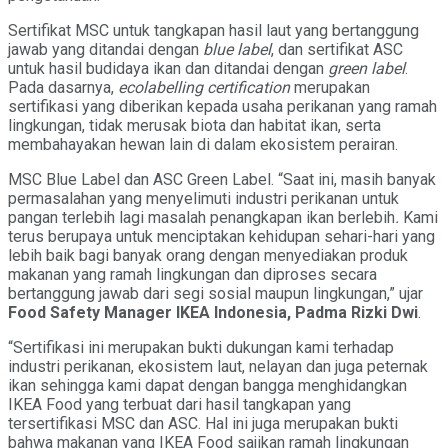
Sertifikat MSC untuk tangkapan hasil laut yang bertanggung
jawab yang ditandai dengan
blue label
, dan sertifikat ASC
untuk hasil budidaya ikan dan ditandai dengan
green label
.
Pada dasarnya,
ecolabelling certification
merupakan
sertifikasi yang diberikan kepada usaha perikanan yang ramah
lingkungan, tidak merusak biota dan habitat ikan, serta
membahayakan hewan lain di dalam ekosistem perairan.
MSC Blue Label dan ASC Green Label. “Saat ini, masih banyak
permasalahan yang menyelimuti industri perikanan untuk
pangan terlebih lagi masalah penangkapan ikan berlebih
.
Kami
terus berupaya untuk menciptakan kehidupan sehari-hari yang
lebih baik bagi banyak orang dengan menyediakan produk
makanan yang ramah lingkungan dan diproses secara
bertanggung jawab dari segi sosial maupun lingkungan,” ujar
Food Safety Manager IKEA Indonesia, Padma Rizki Dwi
.
“Sertifikasi ini merupakan bukti dukungan kami terhadap
industri perikanan, ekosistem laut, nelayan dan juga peternak
ikan sehingga kami dapat dengan bangga menghidangkan
IKEA Food yang terbuat dari hasil tangkapan yang
tersertifikasi MSC dan ASC. Hal ini juga merupakan bukti
bahwa makanan yang IKEA Food sajikan ramah lingkungan