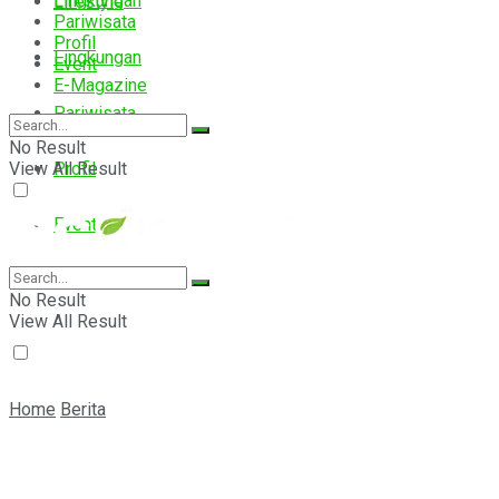
Lingkungan
Lifestyle
Pariwisata
Profil
Lingkungan
Event
E-Magazine
Pariwisata
No Result
View All Result
Profil
Event
E-Magazine
No Result
View All Result
Home
Berita