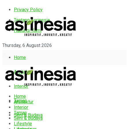
Privacy Policy
Tentang Asrinesia
Hubungi Kami
Thursday, 6 August 2026
Home
Arsitektur
Interior
Home
Taman
Arsitektur
Interior
Taman
Seni & Budaya
Seni & Budaya
Lifestyle