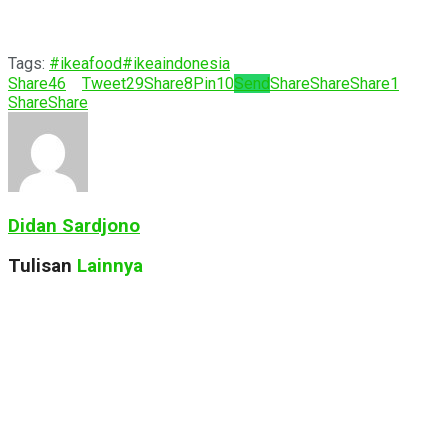
Tags:
#ikeafood
#ikeaindonesia
Share
46
Tweet
29
Share
8
Pin
10
Send
Share
Share
Share
1
Share
Share
Didan Sardjono
Tulisan
Lainnya