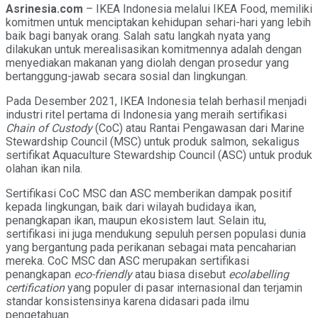
Asrinesia.com
– IKEA Indonesia melalui IKEA Food, memiliki
komitmen untuk menciptakan kehidupan sehari-hari yang lebih
baik bagi banyak orang. Salah satu langkah nyata yang
dilakukan untuk merealisasikan komitmennya adalah dengan
menyediakan makanan yang diolah dengan prosedur yang
bertanggung-jawab secara sosial dan lingkungan.
Pada Desember 2021, IKEA Indonesia telah berhasil menjadi
industri ritel pertama di Indonesia yang meraih sertifikasi
Chain of Custody
(CoC) atau Rantai Pengawasan dari Marine
Stewardship Council (MSC) untuk produk salmon, sekaligus
sertifikat Aquaculture Stewardship Council (ASC) untuk produk
olahan ikan nila.
Sertifikasi CoC MSC dan ASC memberikan dampak positif
kepada lingkungan, baik dari wilayah budidaya ikan,
penangkapan ikan, maupun ekosistem laut. Selain itu,
sertifikasi ini juga mendukung sepuluh persen populasi dunia
yang bergantung pada perikanan sebagai mata pencaharian
mereka. CoC MSC dan ASC merupakan sertifikasi
penangkapan
eco-friendly
atau biasa disebut
ecolabelling
certification
yang populer di pasar internasional dan terjamin
standar konsistensinya karena didasari pada ilmu
pengetahuan.