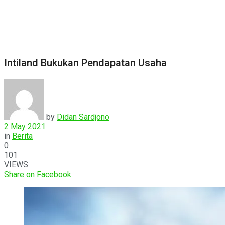
Intiland Bukukan Pendapatan Usaha
by
Didan Sardjono
2 May 2021
in
Berita
0
101
VIEWS
Share on Facebook