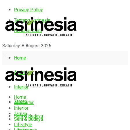
Privacy Policy
Tentang Asrinesia
Hubungi Kami
Saturday, 8 August 2026
Home
Arsitektur
Interior
Home
Taman
Arsitektur
Interior
Taman
Seni & Budaya
Seni & Budaya
Lifestyle