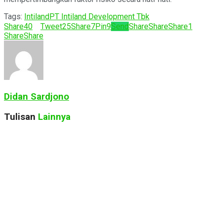
Tags:
Intiland
PT Intiland Development Tbk
Share
40
Tweet
25
Share
7
Pin
9
Send
Share
Share
Share
1
Share
Share
Didan Sardjono
Tulisan
Lainnya