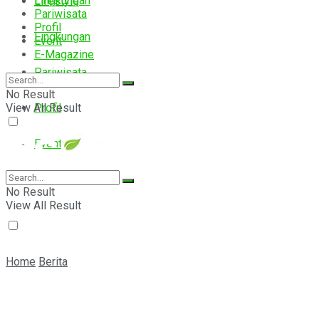
Lingkungan
Lifestyle
Pariwisata
Profil
Lingkungan
Event
E-Magazine
Pariwisata
No Result
View All Result
Profil
Event
E-Magazine
No Result
View All Result
Home
Berita