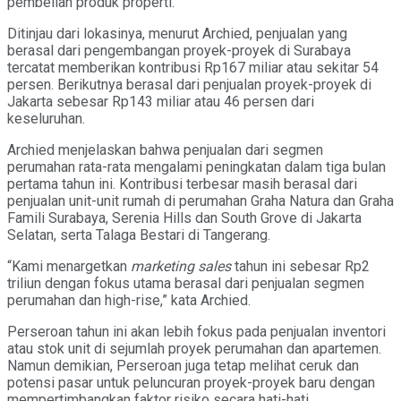
pembelian produk properti.
Ditinjau dari lokasinya, menurut Archied, penjualan yang
berasal dari pengembangan proyek-proyek di Surabaya
tercatat memberikan kontribusi Rp167 miliar atau sekitar 54
persen. Berikutnya berasal dari penjualan proyek-proyek di
Jakarta sebesar Rp143 miliar atau 46 persen dari
keseluruhan.
Archied menjelaskan bahwa penjualan dari segmen
perumahan rata-rata mengalami peningkatan dalam tiga bulan
pertama tahun ini. Kontribusi terbesar masih berasal dari
penjualan unit-unit rumah di perumahan Graha Natura dan Graha
Famili Surabaya, Serenia Hills dan South Grove di Jakarta
Selatan, serta Talaga Bestari di Tangerang.
“Kami menargetkan
marketing sales
tahun ini sebesar Rp2
triliun dengan fokus utama berasal dari penjualan segmen
perumahan dan high-rise,” kata Archied.
Perseroan tahun ini akan lebih fokus pada penjualan inventori
atau stok unit di sejumlah proyek perumahan dan apartemen.
Namun demikian, Perseroan juga tetap melihat ceruk dan
potensi pasar untuk peluncuran proyek-proyek baru dengan
mempertimbangkan faktor risiko secara hati-hati.