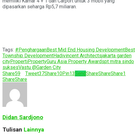
memiliki Kamar 4 + 1 dan Carport untuk 3 mobil yang
dipasarkan seharga Rp5,7 miliaran.
Tags:
#Penghargaan
Best Mid End Housing Development
Best
Township Development
Hadivincent Architects
jakarta garden
city
Properti
PropertyGuru Asia Property Awards
pt mitra sindo
sukses
Vastu @Garden City
Share
59
Tweet
37
Share
10
Pin
13
Send
Share
Share
Share
1
Share
Share
Didan Sardjono
Tulisan
Lainnya