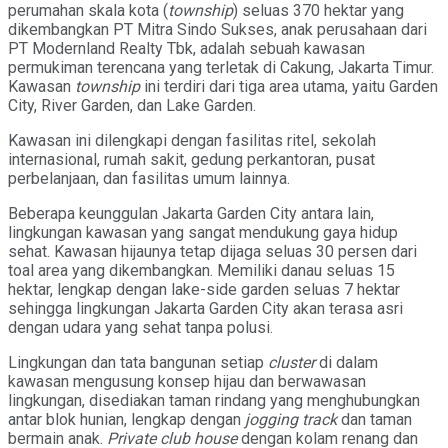
perumahan skala kota (
township
) seluas 370 hektar yang
dikembangkan PT Mitra Sindo Sukses, anak perusahaan dari
PT Modernland Realty Tbk, adalah sebuah kawasan
permukiman terencana yang terletak di Cakung, Jakarta Timur.
Kawasan
t
ownship
ini terdiri dari tiga area utama, yaitu Garden
City, River Garden, dan Lake Garden.
Kawasan ini dilengkapi dengan fasilitas ritel, sekolah
internasional, rumah sakit, gedung perkantoran, pusat
perbelanjaan, dan fasilitas umum lainnya.
Beberapa keunggulan Jakarta Garden City antara lain,
lingkungan kawasan yang sangat mendukung gaya hidup
sehat. Kawasan hijaunya tetap dijaga seluas 30 persen dari
toal area yang dikembangkan. Memiliki danau seluas 15
hektar, lengkap dengan lake-side garden seluas 7 hektar
sehingga lingkungan Jakarta Garden City akan terasa asri
dengan udara yang sehat tanpa polusi.
Lingkungan dan tata bangunan setiap
cluster
di dalam
kawasan mengusung konsep hijau dan berwawasan
lingkungan, disediakan taman rindang yang menghubungkan
antar blok hunian, lengkap dengan
jogging track
dan taman
bermain anak.
Private club house
dengan kolam renang dan