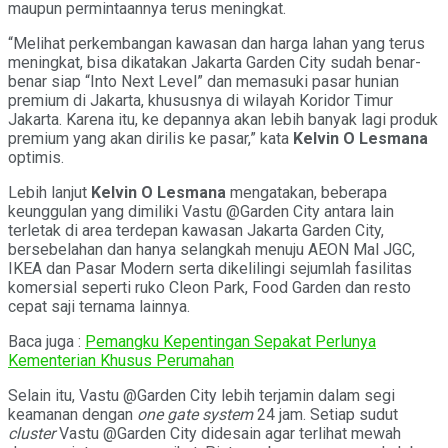
maupun permintaannya terus meningkat.
“Melihat perkembangan kawasan dan harga lahan yang terus
meningkat, bisa dikatakan Jakarta Garden City sudah benar-
benar siap “Into Next Level” dan memasuki pasar hunian
premium di Jakarta, khususnya di wilayah Koridor Timur
Jakarta. Karena itu, ke depannya akan lebih banyak lagi produk
premium yang akan dirilis ke pasar,” kata
Kelvin O Lesmana
optimis.
Lebih lanjut
Kelvin O Lesmana
mengatakan, beberapa
keunggulan yang dimiliki Vastu @Garden City antara lain
terletak di area terdepan kawasan Jakarta Garden City,
bersebelahan dan hanya selangkah menuju AEON Mal JGC,
IKEA dan Pasar Modern serta dikelilingi sejumlah fasilitas
komersial seperti ruko Cleon Park, Food Garden dan resto
cepat saji ternama lainnya.
Baca juga :
Pemangku Kepentingan Sepakat Perlunya
Kementerian Khusus Perumahan
Selain itu, Vastu @Garden City lebih terjamin dalam segi
keamanan dengan
one gate system
24 jam. Setiap sudut
cluster
Vastu @Garden City didesain agar terlihat mewah