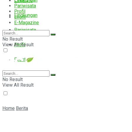
Lingkungan
Lifestyle
Pariwisata
Profil
Lingkungan
Event
E-Magazine
Pariwisata
No Result
View All Result
Profil
Event
E-Magazine
No Result
View All Result
Home
Berita