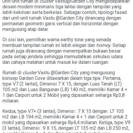
Unit-unit rumah di
cluster
Vastu@Garden City mengedepankan
desain modern minimalis tiga lantai dengan tampilan yang
lebih kekinian serta berkelas. Sebagai contoh, tipologi fasad
dari unit-unit rumah Vastu @Garden City dirancang dengan
permainan geometri garis vertical dan horizontal dengan
mengusung atap datar.
Di sisi lain, pemilihan warna earthy tone yang senada
membuat tampilan rumah ini lebih elegan dan
homey
. Setiap
rumah juga dirancang dengan menempatkan bukaan besar
pada setiap jendela sehingga memudahkan sirkulasi udara
dan cahaya matahari untuk masuk ke dalam ruangan.
Rumah di
cluster
Vastu @Garden City yang mengusung
konsep Garden Cove ditawarkan dalam tiga tipe. Pertama,
type V7 (2 lantai), Dimensi 7 X 15, dengan Luas Tanah (LT)
105 m2 dan Luas Bangunan (LB) 140 m2, memiliki Kamar 4 +
1 dan Carport untuk 2 Mobil yang dipasarkan seharga Rp3,8
miliaran.
Kedua, type V7+ (3 lantai), Dimensi : 7 X 15 dengan LT 105
m2 dan LB 194 m2, memiliki Kamar 4 + 1 dan Carport untuk 2
mobil yang dipasarkan seharga Rp4,4 miliaran. Ketiga, type V9
(3 lantai), Dimensi : 9 X 15, dengan LT 135 m2 dan LB 250 m2,