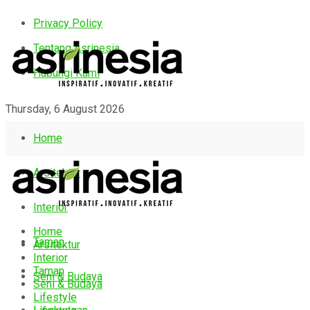
Privacy Policy
Tentang Asrinesia
Hubungi Kami
Thursday, 6 August 2026
Home
Arsitektur
Interior
Home
Taman
Arsitektur
Interior
Taman
Seni & Budaya
Seni & Budaya
Lifestyle