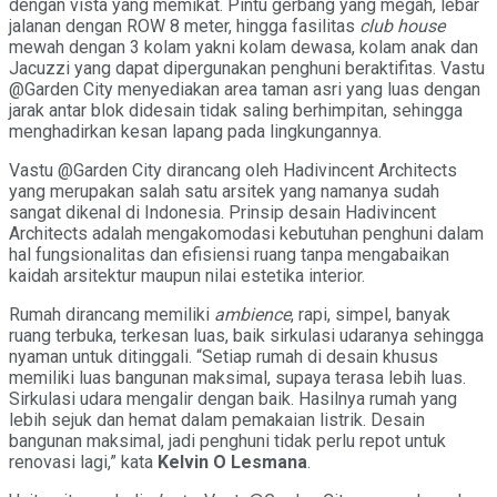
dengan vista yang memikat. Pintu gerbang yang megah, lebar
jalanan dengan ROW 8 meter, hingga fasilitas
club house
mewah dengan 3 kolam yakni kolam dewasa, kolam anak dan
Jacuzzi yang dapat dipergunakan penghuni beraktifitas. Vastu
@Garden City menyediakan area taman asri yang luas dengan
jarak antar blok didesain tidak saling berhimpitan, sehingga
menghadirkan kesan lapang pada lingkungannya.
Vastu @Garden City dirancang oleh Hadivincent Architects
yang merupakan salah satu arsitek yang namanya sudah
sangat dikenal di Indonesia. Prinsip desain Hadivincent
Architects adalah mengakomodasi kebutuhan penghuni dalam
hal fungsionalitas dan efisiensi ruang tanpa mengabaikan
kaidah arsitektur maupun nilai estetika interior.
Rumah dirancang memiliki
ambience
, rapi, simpel, banyak
ruang terbuka, terkesan luas, baik sirkulasi udaranya sehingga
nyaman untuk ditinggali. “Setiap rumah di desain khusus
memiliki luas bangunan maksimal, supaya terasa lebih luas.
Sirkulasi udara mengalir dengan baik. Hasilnya rumah yang
lebih sejuk dan hemat dalam pemakaian listrik. Desain
bangunan maksimal, jadi penghuni tidak perlu repot untuk
renovasi lagi,” kata
Kelvin O Lesmana
.