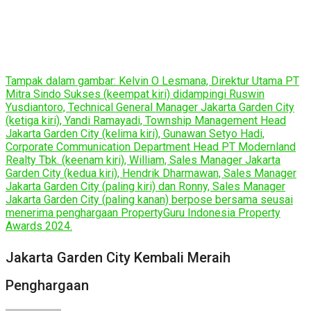
Tampak dalam gambar: Kelvin O Lesmana, Direktur Utama PT
Mitra Sindo Sukses (keempat kiri) didampingi Ruswin
Yusdiantoro, Technical General Manager Jakarta Garden City
(ketiga kiri), Yandi Ramayadi, Township Management Head
Jakarta Garden City (kelima kiri), Gunawan Setyo Hadi,
Corporate Communication Department Head PT Modernland
Realty Tbk. (keenam kiri), William, Sales Manager Jakarta
Garden City (kedua kiri), Hendrik Dharmawan, Sales Manager
Jakarta Garden City (paling kiri) dan Ronny, Sales Manager
Jakarta Garden City (paling kanan) berpose bersama seusai
menerima penghargaan PropertyGuru Indonesia Property
Awards 2024.
Jakarta Garden City Kembali Meraih
Penghargaan