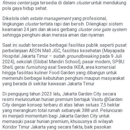
fitness center
juga tersedia di dalam
cluster
untuk mendukung
pola gaya hidup sehat.
Dikelola oleh
estate management
yang profesional,
lingkungan
cluster
tertata rapi dan bersih. Dilengkapi sistem
keamanan 24 jam dan akses gerbang
cluster one gate system
sehingga penghuni akan merasa aman dan nyaman.
Saat ini sudah tersedia berbagai fasilitas publik seperti pusat
perbelanjaan AEON Mall JGC, fasilitas kesehatan (Mayapada
Hospital Jakarta Timur – sudah
groundbreaking
pada 9 Juli
2024), sekolah (Global Mandiri School), pasar modern, SPBU
Shell, gerai
furnishing
asal Swedia IKEA, area komersial
hingga fasilitas kuliner Food Garden yang dibangun untuk
memenuhi berbagai kebutuhan penghuni maupun masyarakat
yang berada di sekitar kawasan Jakarta Timur.
Di pengujung tahun 2023 lalu, Jakarta Garden City secara
resmi meluncurkan hunian premium bertajuk Vastu @Garden
City dengan konsep terbaru di atas lahan seluas 7,5 hektar
yang merangkum total rumah sebanyak 388 unit. Peluncuran
ini menjadi momentum bagi Jakarta Garden City untuk
memasuki pasar hunian premium, khususnya di wilayah
Koridor Timur Jakarta yang secara fakta, baik pasokan