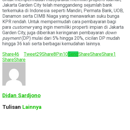
Jakarta Garden City telah menggandeng sejumlah bank
terkemuka di Indonesia seperti Mandiri, Permata Bank, UOB,
Danamon serta CIMB Niaga yang menawarkan suku bunga
KPR rendah. Untuk mempermudah cara pembayaran bagi
para
customer
yang ingin memiliki properti impian di Jakarta
Garden City, juga diberikan keringanan pembayaran
down
payment
(DP) mulai dari 5% hingga 20%, cicilan DP mudah
hingga 36 kali serta berbagai kemudahan lainnya.
Share
46
Tweet
29
Share
8
Pin
10
Send
Share
Share
Share
1
Share
Share
Didan Sardjono
Tulisan
Lainnya