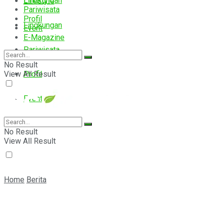
Lingkungan
Lifestyle
Pariwisata
Profil
Lingkungan
Event
E-Magazine
Pariwisata
No Result
View All Result
Profil
Event
E-Magazine
No Result
View All Result
Home
Berita