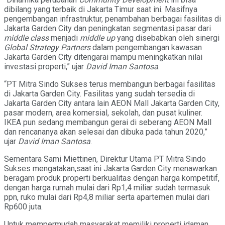
dibilang yang terbaik di Jakarta Timur saat ini. Masifnya
pengembangan infrastruktur, penambahan berbagai fasilitas di
Jakarta Garden City dan peningkatan segmentasi pasar dari
middle class
menjadi
middle up
yang disebabkan oleh sinergi
Global Strategy Partners
dalam pengembangan kawasan
Jakarta Garden City ditengarai mampu meningkatkan nilai
investasi properti,” ujar
David Iman Santosa
.
“PT Mitra Sindo Sukses terus membangun berbagai fasilitas
di Jakarta Garden City. Fasilitas yang sudah tersedia di
Jakarta Garden City antara lain AEON Mall Jakarta Garden City,
pasar modern, area komersial, sekolah, dan pusat kuliner.
IKEA pun sedang membangun gerai di seberang AEON Mall
dan rencananya akan selesai dan dibuka pada tahun 2020,”
ujar
David Iman Santosa
.
Sementara Sami Miettinen, Direktur Utama PT Mitra Sindo
Sukses mengatakan,saat ini Jakarta Garden City menawarkan
beragam produk properti berkualitas dengan harga kompetitif,
dengan harga rumah mulai dari Rp1,4 miliar sudah termasuk
ppn, ruko mulai dari Rp4,8 miliar serta apartemen mulai dari
Rp600 juta.
Untuk mempermudah masyarakat memiliki properti idaman,