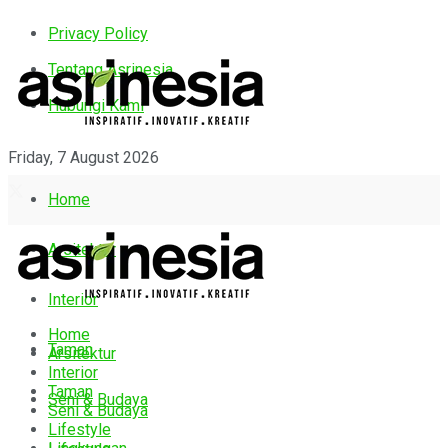
Privacy Policy
Tentang Asrinesia
Hubungi Kami
Friday, 7 August 2026
Home
Arsitektur
Interior
Home
Taman
Arsitektur
Interior
Taman
Seni & Budaya
Seni & Budaya
Lifestyle