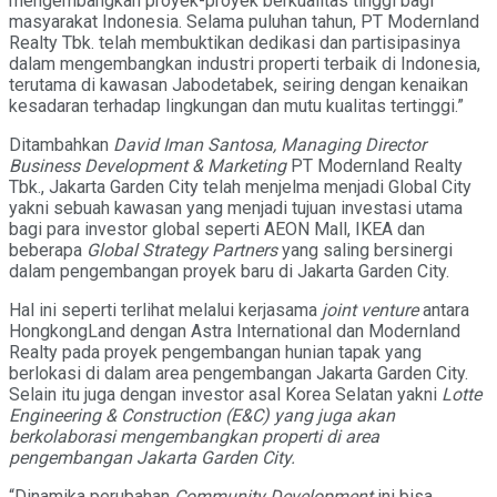
mengembangkan proyek-proyek berkualitas tinggi bagi
masyarakat Indonesia. Selama puluhan tahun, PT Modernland
Realty Tbk. telah membuktikan dedikasi dan partisipasinya
dalam mengembangkan industri properti terbaik di Indonesia,
terutama di kawasan Jabodetabek, seiring dengan kenaikan
kesadaran terhadap lingkungan dan mutu kualitas tertinggi.”
Ditambahkan
David Iman Santosa,
Managing Director
Business Development & Marketing
PT Modernland Realty
Tbk., Jakarta Garden City telah menjelma menjadi Global City
yakni sebuah kawasan yang menjadi tujuan investasi utama
bagi para investor global seperti AEON Mall, IKEA dan
beberapa
Global Strategy Partners
yang saling bersinergi
dalam pengembangan proyek baru di Jakarta Garden City.
Hal ini seperti terlihat melalui kerjasama
joint venture
antara
HongkongLand dengan Astra International dan Modernland
Realty pada proyek pengembangan hunian tapak yang
berlokasi di dalam area pengembangan Jakarta Garden City.
Selain itu juga dengan investor asal Korea Selatan yakni
Lotte
Engineering & Construction (E&C) yang juga akan
berkolaborasi mengembangkan properti di area
pengembangan Jakarta Garden City.
“Dinamika perubahan
Community Development
ini bisa