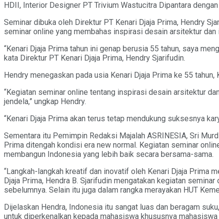
HDII, Interior Designer PT Trivium Wastucitra Dipantara den
Seminar dibuka oleh Direktur PT Kenari Djaja Prima, Hendry S
seminar online yang membahas inspirasi desain arsitektur dan i
“Kenari Djaja Prima tahun ini genap berusia 55 tahun, saya men
kata Direktur PT Kenari Djaja Prima, Hendry Sjarifudin.
Hendry menegaskan pada usia Kenari Djaja Prima ke 55 tahun, K
“Kegiatan seminar online tentang inspirasi desain arsitektur da
jendela,” ungkap Hendry.
“Kenari Djaja Prima akan terus tetap mendukung suksesnya karya
Sementara itu Pemimpin Redaksi Majalah ASRINESIA, Sri Murdin
Prima ditengah kondisi era new normal. Kegiatan seminar online
membangun Indonesia yang lebih baik secara bersama-sama.
“Langkah-langkah kreatif dan inovatif oleh Kenari Djaja Prima 
Djaja Prima, Hendra B. Sjarifudin mengatakan kegiatan seminar
sebelumnya. Selain itu juga dalam rangka merayakan HUT Keme
Dijelaskan Hendra, Indonesia itu sangat luas dan beragam suku, 
untuk diperkenalkan kepada mahasiswa khususnya mahasiswa ju