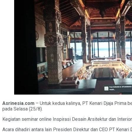
Asrinesia.com
– Untuk kedua kalinya, PT Kenari Djaja Prima 
pada Selasa (25/8).
Kegiatan seminar online Inspirasi Desain Arsitektur dan Interi
Acara dihadiri antara lain Presiden Direktur dan CEO PT Kenari 