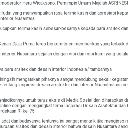
gan moderator Heru Wicaksono, Pemimpin Umum Majalah ASRINESI
jarifudin yang menyampaikan rasa terima kasih dan apresiasi ke
nterior Nusantara.
gucapkan terima kasih sebesar-besarnya kepada para arsitek dan i
enari Djaja Prima terus berkomitmen memberikan yang terbaik da
n interior Nusantara sejalan dengan visi dan misi kami yang sela
 para arsitek dan desain interior Indonesia,” tambahnya.
ingsih mengatakan pihaknya sangat mendukung sekali kegiatan ya
 tentang inspirasi desain arsitektur dan interior Nusantara ini m
menjadikannya untuk terus eksis di Media Sosial dan diharapkan 
 online dengan mengangkat tema Inspirasi Desain Arsitektur dan 
rdekaan RI ke-75.
adat dan budayanya tentunya ini sangat menarik jika menginspiras
rusan arsitek dan desain interior bahwa desain Nusantara san