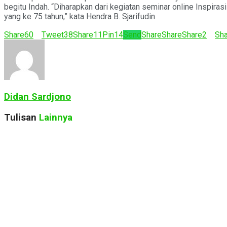
begitu Indah. “Diharapkan dari kegiatan seminar online Inspira
yang ke 75 tahun,” kata Hendra B. Sjarifudin
Share
60
Tweet
38
Share
11
Pin
14
Send
Share
Share
Share
2
Sha
Didan Sardjono
Tulisan
Lainnya