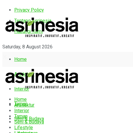
Privacy Policy
Tentang Asrinesia
Hubungi Kami
Saturday, 8 August 2026
Home
Arsitektur
Interior
Home
Taman
Arsitektur
Interior
Taman
Seni & Budaya
Seni & Budaya
Lifestyle