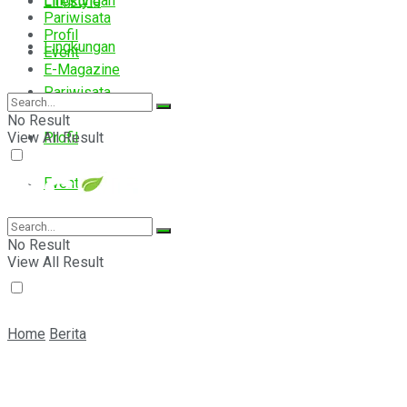
Lingkungan
Lifestyle
Pariwisata
Profil
Lingkungan
Event
E-Magazine
Pariwisata
No Result
View All Result
Profil
Event
E-Magazine
No Result
View All Result
Home
Berita