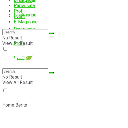
Lingkungan
Lifestyle
Pariwisata
Profil
Lingkungan
Event
E-Magazine
Pariwisata
No Result
View All Result
Profil
Event
E-Magazine
No Result
View All Result
Home
Berita