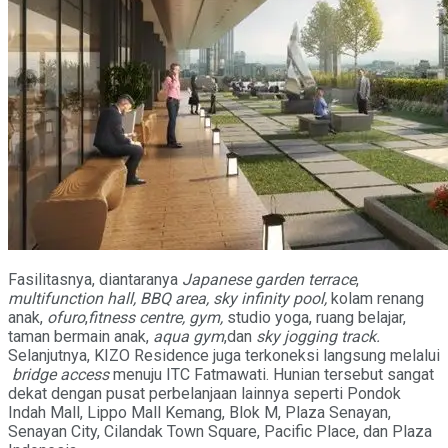
Fasilitasnya, diantaranya
Japanese garden terrace
,
multifunction hall, BBQ area, sky infinity pool,
kolam renang
anak,
ofuro
,
fitness centre, gym,
studio yoga, ruang belajar,
taman bermain anak,
aqua gym
,dan
sky jogging track.
Selanjutnya, KIZO Residence juga terkoneksi langsung melalui
bridge access
menuju ITC Fatmawati. Hunian tersebut sangat
dekat dengan pusat perbelanjaan lainnya seperti Pondok
Indah Mall, Lippo Mall Kemang, Blok M, Plaza Senayan,
Senayan City, Cilandak Town Square, Pacific Place, dan Plaza