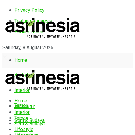
Privacy Policy
Tentang Asrinesia
Hubungi Kami
Saturday, 8 August 2026
Home
Arsitektur
Interior
Home
Taman
Arsitektur
Interior
Taman
Seni & Budaya
Seni & Budaya
Lifestyle