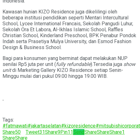
Indonesia.
Kawasan hunian KIZO Residence juga dikelilingi oleh
beberapa institusi pendidikan seperti Mentari Intercultural
School, Lycee International Francais, Sekolah Pangudi Luhur,
Sekolah Ora Et Labora, Al-Ikhlas Islamic School, Raffles
Christian School, Kinderland Preschool, BPK Penabur Pondok
Indah serta Prasetiya Mulya University, dan Esmod Fashion
Design & Business School.
Bagi para konsumen yang berminat dapat melakukan NUP
senilai Rp5 juta per unit (
fully refundable
).Tersedia juga
show
unit
di Marketing Gallery KIZO Residence setiap Senin-
Minggu mulai dari pukul 09.00 hingga 19.00 WIB.
Tags:
#fatmawati
#jakartaselatan
#kizoresidence
#mitsubishicorporat
Share
50
Tweet
31
Share
9
Pin
11
Send
Share
Share
Share
1
Share
Share