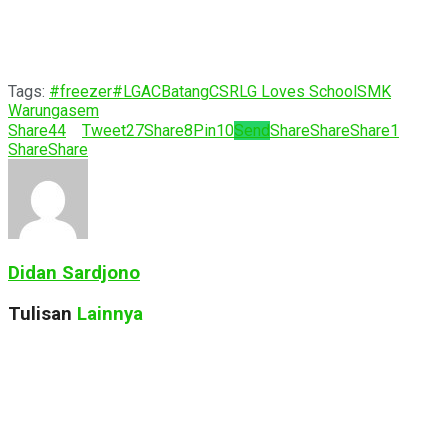
Tags:
#freezer
#LG
AC
Batang
CSR
LG Loves School
SMK
Warungasem
Share
44
Tweet
27
Share
8
Pin
10
Send
Share
Share
Share
1
Share
Share
Didan Sardjono
Tulisan
Lainnya