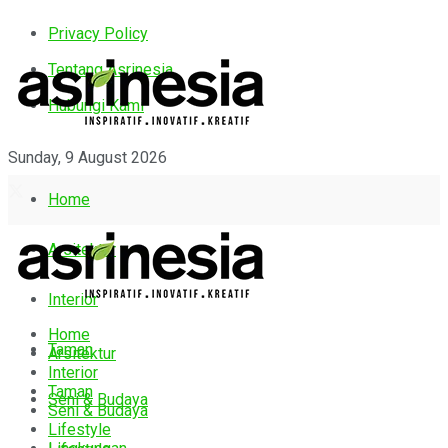
Privacy Policy
Tentang Asrinesia
Hubungi Kami
Sunday, 9 August 2026
Home
Arsitektur
Interior
Home
Taman
Arsitektur
Interior
Taman
Seni & Budaya
Seni & Budaya
Lifestyle