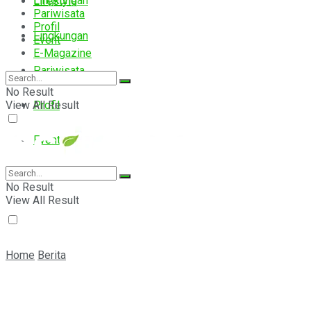
Lingkungan
Lifestyle
Pariwisata
Profil
Lingkungan
Event
E-Magazine
Pariwisata
No Result
View All Result
Profil
Event
E-Magazine
No Result
View All Result
Home
Berita