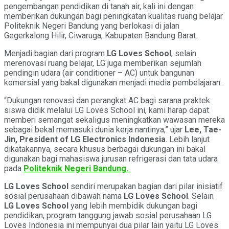
pengembangan pendidikan di tanah air, kali ini dengan
memberikan dukungan bagi peningkatan kualitas ruang belajar
Politeknik Negeri Bandung yang berlokasi di jalan
Gegerkalong Hilir, Ciwaruga, Kabupaten Bandung Barat.
Menjadi bagian dari program
LG Loves School
, selain
merenovasi ruang belajar, LG juga memberikan sejumlah
pendingin udara (air conditioner – AC) untuk bangunan
komersial yang bakal digunakan menjadi media pembelajaran.
“Dukungan renovasi dan perangkat AC bagi sarana praktek
siswa didik melalui LG Loves School ini, kami harap dapat
memberi semangat sekaligus meningkatkan wawasan mereka
sebagai bekal memasuki dunia kerja nantinya,” ujar
Lee, Tae-
Jin, President of LG Electronics Indonesia
. Lebih lanjut
dikatakannya, secara khusus berbagai dukungan ini bakal
digunakan bagi mahasiswa jurusan refrigerasi dan tata udara
pada
Politeknik Negeri Bandung.
LG Loves School
sendiri merupakan bagian dari pilar inisiatif
sosial perusahaan dibawah nama
LG Loves School
. Selain
LG Loves School
yang lebih membidik dukungan bagi
pendidikan, program tanggung jawab sosial perusahaan LG
Loves Indonesia ini mempunyai dua pilar lain yaitu LG Loves