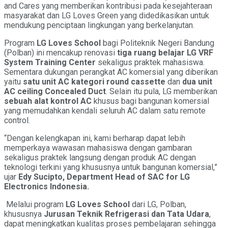
and Cares yang memberikan kontribusi pada kesejahteraan
masyarakat dan LG Loves Green yang didedikasikan untuk
mendukung penciptaan lingkungan yang berkelanjutan.
Program
LG Loves School
bagi Politeknik Negeri Bandung
(Polban) ini mencakup renovasi
tiga ruang belajar
LG VRF
System Training Center
sekaligus praktek mahasiswa.
Sementara dukungan perangkat AC komersial yang diberikan
yaitu
satu unit AC kategori round cassette
dan
dua unit
AC ceiling Concealed Duct
. Selain itu pula, LG memberikan
sebuah alat kontrol AC
khusus bagi bangunan komersial
yang memudahkan kendali seluruh AC dalam satu remote
control.
“Dengan kelengkapan ini, kami berharap dapat lebih
memperkaya wawasan mahasiswa dengan gambaran
sekaligus praktek langsung dengan produk AC dengan
teknologi terkini yang khususnya untuk bangunan komersial,”
ujar
Edy Sucipto, Department Head of SAC for LG
Electronics Indonesia.
Melalui program
LG Loves School
dari LG, Polban,
khususnya
Jurusan Teknik Refrigerasi dan Tata Udara
,
dapat meningkatkan kualitas proses pembelajaran sehingga