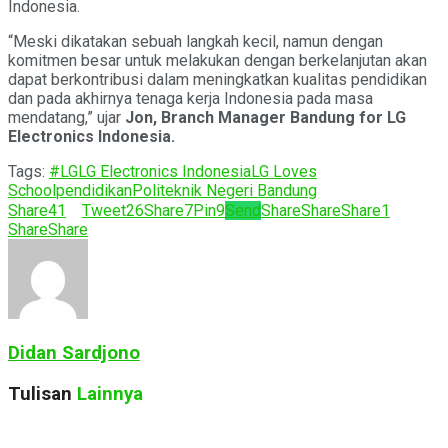
Indonesia.
“Meski dikatakan sebuah langkah kecil, namun dengan
komitmen besar untuk melakukan dengan berkelanjutan akan
dapat berkontribusi dalam meningkatkan kualitas pendidikan
dan pada akhirnya tenaga kerja Indonesia pada masa
mendatang,” ujar
Jon, Branch Manager Bandung for LG
Electronics Indonesia.
Tags:
#LG
LG Electronics Indonesia
LG Loves
School
pendidikan
Politeknik Negeri Bandung
Share
41
Tweet
26
Share
7
Pin
9
Send
Share
Share
Share
1
Share
Share
Didan Sardjono
Tulisan
Lainnya