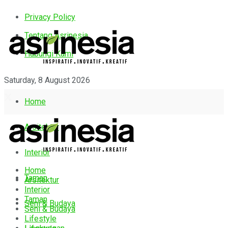
Privacy Policy
Tentang Asrinesia
Hubungi Kami
Saturday, 8 August 2026
Home
Arsitektur
Interior
Home
Taman
Arsitektur
Interior
Taman
Seni & Budaya
Seni & Budaya
Lifestyle