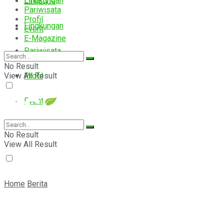
Lingkungan
Lifestyle
Pariwisata
Profil
Lingkungan
Event
E-Magazine
Pariwisata
No Result
View All Result
Profil
Event
E-Magazine
No Result
View All Result
Home
Berita