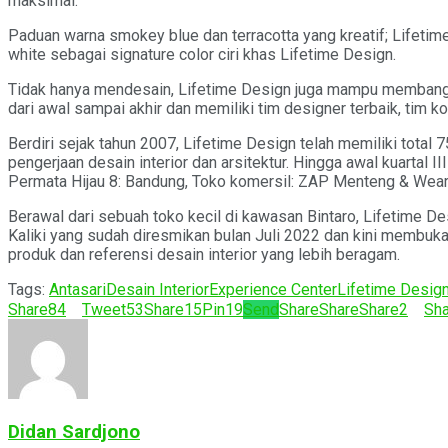
maksimal.
Paduan warna smokey blue dan terracotta yang kreatif; Lifetim
white sebagai signature color ciri khas Lifetime Design.
Tidak hanya mendesain, Lifetime Design juga mampu membangun
dari awal sampai akhir dan memiliki tim designer terbaik, tim k
Berdiri sejak tahun 2007, Lifetime Design telah memiliki total 
pengerjaan desain interior dan arsitektur. Hingga awal kuartal I
Permata Hijau 8: Bandung, Toko komersil: ZAP Menteng & Weari
Berawal dari sebuah toko kecil di kawasan Bintaro, Lifetime 
Kaliki yang sudah diresmikan bulan Juli 2022 dan kini membuk
produk dan referensi desain interior yang lebih beragam.
Tags:
Antasari
Desain Interior
Experience Center
Lifetime Desig
Share
84
Tweet
53
Share
15
Pin
19
Send
Share
Share
Share
2
Sha
Didan Sardjono