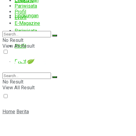
Lingkungan
Lifestyle
Pariwisata
Profil
Lingkungan
Event
E-Magazine
Pariwisata
No Result
View All Result
Profil
Event
E-Magazine
No Result
View All Result
Home
Berita