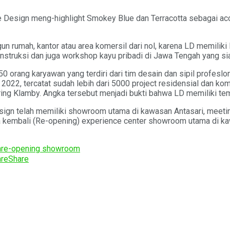
e Design meng-highlight Smokey Blue dan Terracotta sebagai acc
 rumah, kantor atau area komersil dari nol, karena LD memilik
onstruksi dan juga workshop kayu pribadi di Jawa Tengah yang sia
750 orang karyawan yang terdiri dari tim desain dan sipil profesl
II 2022, tercatat sudah lebih dari 5000 project residensial dan ko
ng Klamby. Angka tersebut menjadi bukti bahwa LD memiliki temp
Design telah memiliki showroom utama di kawasan Antasari, meeti
a kembali (Re-opening) experience center showroom utama di kaw
n
re-opening showroom
re
Share