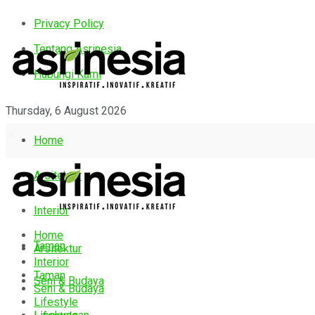
Privacy Policy
Tentang Asrinesia
Hubungi Kami
Thursday, 6 August 2026
Home
Arsitektur
Interior
Home
Taman
Arsitektur
Interior
Taman
Seni & Budaya
Seni & Budaya
Lifestyle