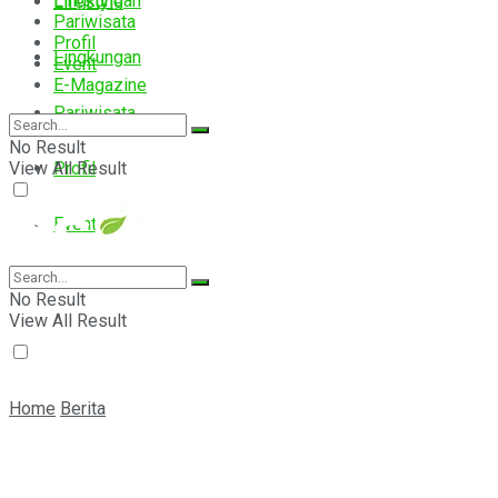
Lingkungan
Lifestyle
Pariwisata
Profil
Lingkungan
Event
E-Magazine
Pariwisata
No Result
View All Result
Profil
Event
E-Magazine
No Result
View All Result
Home
Berita