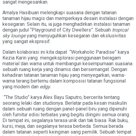
sangat mengesankan.
Amalya Hasibuan melengkapi suasana dengan tatanan
tanaman hijau magis dan memperkaya desain instalasi dengan
kesegaran. Selain itu, ia juga menghadirkan instalasi tanaman
dengan judul “Playground of City Dwellers”. Sebuah
tropical
sky lounge
yang menyuguhkan kesegaran dan ekslusivitas
yang sangat ekspresif.
Dalam kolaborasi ini kita dapat “Workaholic Paradise” karya
Kezia Karin yang mengeksplorasi penggunaan beragam
material dan warna untuk membangun kesempurnaan suasana
sebuah ruang kerja yang dinamis dan bersemangat. Dengan
kehadiran tatanan tanaman hijau yang menyegarkan, warna-
warna terang bertemu dalam komposisi tatanan fungsional
yang modern dan
edgy
.
“The Studio” karya Alex Bayu Saputro, bercerita tentang
seorang lelaki dan studionya. Berlatar pada kesan maskulin
dalam sebuah ruang dengan panel-panel biru yang dipenuhi
oleh furnitur edisi terbatas yang begitu diingini semua orang.
Di tempat ini, segalanya terasa unik dan tak biasa. Rak buku,
kursi, meja, dan segalanya terasa berbeda. Semua berada
dalam tatanan seperti keinginan sang pemilik. Sebuah tempat