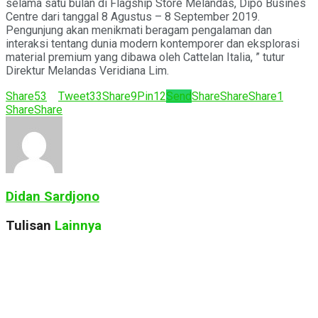
selama satu bulan di Flagship Store Melandas, Dipo Busines
Centre dari tanggal 8 Agustus – 8 September 2019.
Pengunjung akan menikmati beragam pengalaman dan
interaksi tentang dunia modern kontemporer dan eksplorasi
material premium yang dibawa oleh Cattelan Italia, ” tutur
Direktur Melandas Veridiana Lim.
Share
53
Tweet
33
Share
9
Pin
12
Send
Share
Share
Share
1
Share
Share
Didan Sardjono
Tulisan
Lainnya