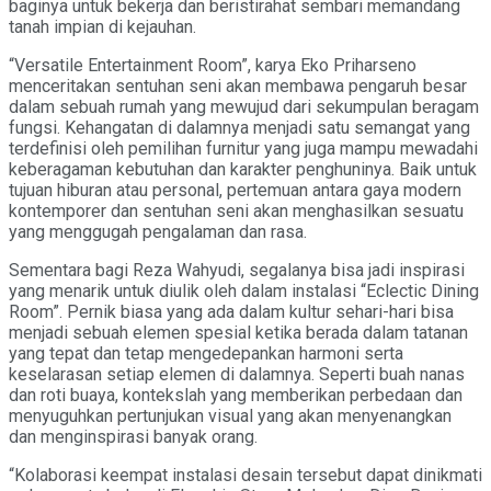
baginya untuk bekerja dan beristirahat sembari memandang
tanah impian di kejauhan.
“Versatile Entertainment Room”, karya Eko Priharseno
menceritakan sentuhan seni akan membawa pengaruh besar
dalam sebuah rumah yang mewujud dari sekumpulan beragam
fungsi. Kehangatan di dalamnya menjadi satu semangat yang
terdefinisi oleh pemilihan furnitur yang juga mampu mewadahi
keberagaman kebutuhan dan karakter penghuninya. Baik untuk
tujuan hiburan atau personal, pertemuan antara gaya modern
kontemporer dan sentuhan seni akan menghasilkan sesuatu
yang menggugah pengalaman dan rasa.
Sementara bagi Reza Wahyudi, segalanya bisa jadi inspirasi
yang menarik untuk diulik oleh dalam instalasi “Eclectic Dining
Room”. Pernik biasa yang ada dalam kultur sehari-hari bisa
menjadi sebuah elemen spesial ketika berada dalam tatanan
yang tepat dan tetap mengedepankan harmoni serta
keselarasan setiap elemen di dalamnya. Seperti buah nanas
dan roti buaya, kontekslah yang memberikan perbedaan dan
menyuguhkan pertunjukan visual yang akan menyenangkan
dan menginspirasi banyak orang.
“Kolaborasi keempat instalasi desain tersebut dapat dinikmati