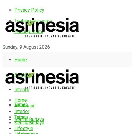
Privacy Policy
Tentang Asrinesia
Hubungi Kami
Sunday, 9 August 2026
Home
Arsitektur
Interior
Home
Taman
Arsitektur
Interior
Taman
Seni & Budaya
Seni & Budaya
Lifestyle