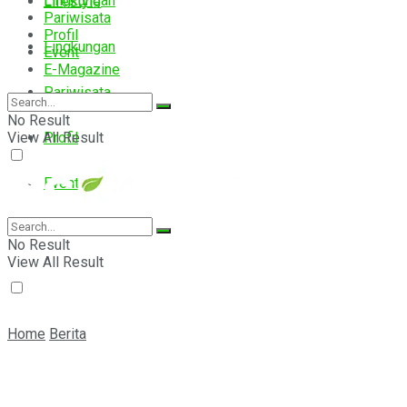
Lingkungan
Lifestyle
Pariwisata
Profil
Lingkungan
Event
E-Magazine
Pariwisata
No Result
View All Result
Profil
Event
E-Magazine
No Result
View All Result
Home
Berita