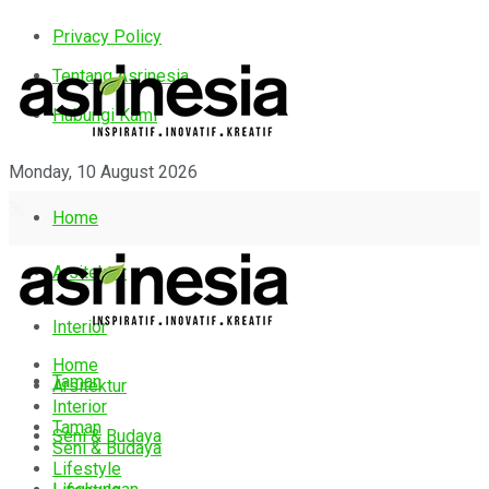
Privacy Policy
Tentang Asrinesia
Hubungi Kami
Monday, 10 August 2026
Home
Arsitektur
Interior
Home
Taman
Arsitektur
Interior
Taman
Seni & Budaya
Seni & Budaya
Lifestyle