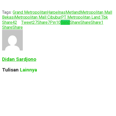
Tags:
Grand Metropolitan
Harpelnas
Metland
Metropolitan Mall
Bekasi
Metropolitan Mall Cibubur
PT Metropolitan Land Tbk
Share
42
Tweet
27
Share
7
Pin
10
Send
Share
Share
Share
1
Share
Share
Didan Sardjono
Tulisan
Lainnya