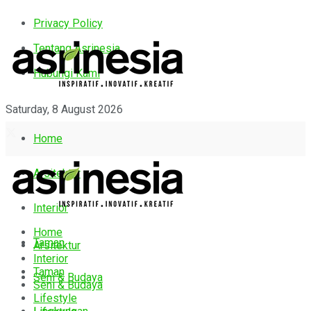
Privacy Policy
Tentang Asrinesia
Hubungi Kami
Saturday, 8 August 2026
Home
Arsitektur
Interior
Home
Taman
Arsitektur
Interior
Taman
Seni & Budaya
Seni & Budaya
Lifestyle