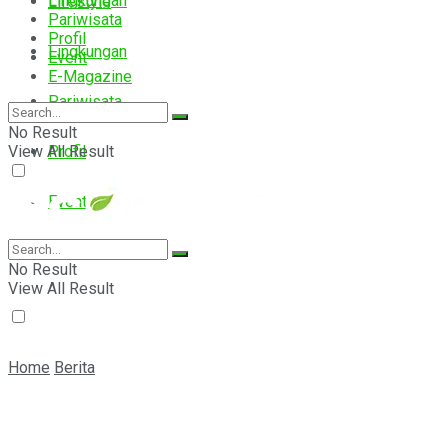
Lingkungan
Lifestyle
Pariwisata
Profil
Lingkungan
Event
E-Magazine
Pariwisata
No Result
View All Result
Profil
Event
E-Magazine
No Result
View All Result
Home
Berita