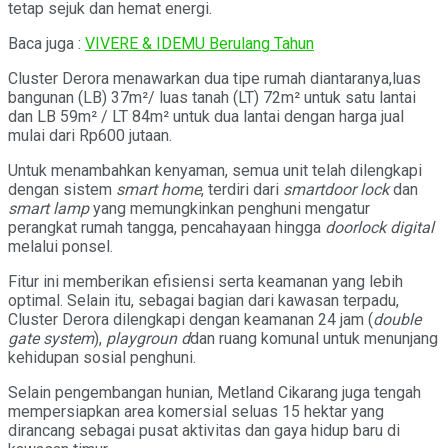
tetap sejuk dan hemat energi.
Baca juga :
VIVERE & IDEMU Berulang Tahun
Cluster Derora menawarkan dua tipe rumah diantaranya,luas
bangunan (LB) 37m²/ luas tanah (LT) 72m² untuk satu lantai
dan LB 59m² / LT 84m² untuk dua lantai dengan harga jual
mulai dari Rp600 jutaan.
Untuk menambahkan kenyaman, semua unit telah dilengkapi
dengan sistem
smart home
, terdiri dari
smartdoor lock
dan
smart lamp
yang memungkinkan penghuni mengatur
perangkat rumah tangga, pencahayaan hingga
doorlock digital
melalui ponsel.
Fitur ini memberikan efisiensi serta keamanan yang lebih
optimal. Selain itu, sebagai bagian dari kawasan terpadu,
Cluster Derora dilengkapi dengan keamanan 24 jam (
double
gate system
),
playgroun
d
dan ruang komunal untuk menunjang
kehidupan sosial penghuni.
Selain pengembangan hunian, Metland Cikarang juga tengah
mempersiapkan area komersial seluas 15 hektar yang
dirancang sebagai pusat aktivitas dan gaya hidup baru di