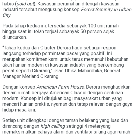
habis (
sold out
). Kawasan perumahan ditengah kawasan
industri tersebut mengusung konsep
Forest Serenity in Urban
City
.
Pada tahap kedua ini, tersedia sebanyak 100 unit rumah,
hingga saat ini telah terjual sebanyak 50 persen sejak
diluncurkan.
“Tahap kedua dari Cluster Derora hadir sebagai respon
langsung terhadap permintaan pasar yang positif. Ini
merupakan komitmen kami untuk terus memenuhi kebutuhan
akan hunian modern di kawasan industri yang berkembang
pesat seperti Cikarang,” jelas Dhika Mahardhika, General
Manager Metland Cikarang.
Dengan konsep
American Farm House
, Derora menghadirkan
desain rumah bergaya American Classic dengan sentuhan
modern. Konsep ini ditujukan bagi masyarakat urban yang
mencari hunian praktis, nyaman dan tetap relevan dengan gaya
hidup masa kini.
Setiap unit dilengkapi dengan taman belakang yang luas dan
dirancang dengan
high ceiling
setinggi 4 meteryang
memaksimalkan cahaya alami dan ventilasi silang agar rumah