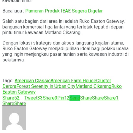
kawasan timur.
Baca juga :
Pameran Produk IEAE Segera Digelar
Salah satu bagian dari area ini adalah Ruko Easton Gateway,
bangunan komersial tiga lantai yang terletak tepat di depan
pintu timur kawasan Metland Cikarang.
Dengan lokasi strategis dan akses langsung kejalan utama,
Ruko Easton Gateway menjadi pilihan ideal bagi pelaku usaha
yang ingin menjangkau pasar hunian serta kawasan industri di
sekitarnya.
Tags:
American Classic
American Farm House
Cluster
Derora
Forest Serenity in Urban City
Metland Cikarang
Ruko
Easton Gateway
Share
52
Tweet
33
Share
9
Pin
12
Send
Share
Share
Share
1
Share
Share