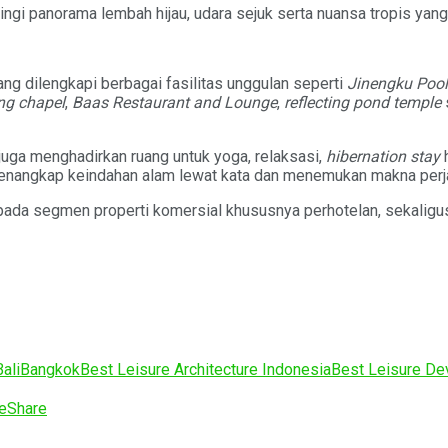
ilingi panorama lembah hijau, udara sejuk serta nuansa tropis ya
ang dilengkapi berbagai fasilitas unggulan seperti
Jinengku Pool
ng chapel
,
Baas Restaurant and Lounge
,
reflecting pond temple
uga menghadirkan ruang untuk yoga, relaksasi,
hibernation stay
h
enangkap keindahan alam lewat kata dan menemukan makna perjal
ada segmen properti komersial khususnya perhotelan, sekaligu
Bali
Bangkok
Best Leisure Architecture Indonesia
Best Leisure De
e
Share