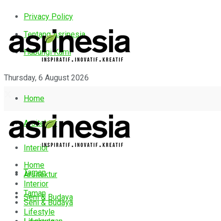
Privacy Policy
Tentang Asrinesia
Hubungi Kami
Thursday, 6 August 2026
Home
Arsitektur
Interior
Home
Taman
Arsitektur
Interior
Taman
Seni & Budaya
Seni & Budaya
Lifestyle