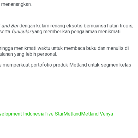
ng menenangkan.
 and Bar
dengan kolam renang eksotis bernuansa hutan tropis,
serta
funicular
yang memberikan pengalaman menikmati
ingga menikmati waktu untuk membaca buku dan menulis di
anan yang lebih personal.
s memperkuat portofolio produk Metland untuk segmen kelas
velopment Indonesia
Five Star
Metland
Metland Venya