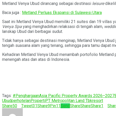
Metland Venya Ubud dirancang sebagai destinasi
leisure
dikel
Baca juga :
Metland Perluas Ekspansi di Sulawesi Utara
Saat ini Metland Venya Ubud memiliki 21 suites dan 19 villas y
Venya Spa
yang menghadirkan relaksasi di tengah alam,
weddi
lanskap Ubud dari berbagai sudut.
Tidak hanya sebagai destinasi menginap, Metland Venya Ubud j
tengah suasana alam yang tenang, sehingga para tamu dapat m
Kehadiran Metland Venya Ubud menambah portofolio Metland p
menengah atas dan atas di Indonesia.
Tags:
#Penghargaan
Asia Pacific Property Awards 2026–2027
Ubud
perhotelan
Properti
PT Metropolitan Land Tbk
resort
Share
50
Tweet
31
Share
9
Pin
11
Send
Share
Share
Share
1
Shar