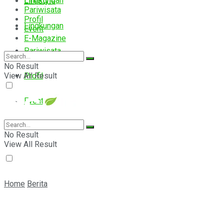
Lingkungan
Lifestyle
Pariwisata
Profil
Lingkungan
Event
E-Magazine
Pariwisata
No Result
View All Result
Profil
Event
E-Magazine
No Result
View All Result
Home
Berita