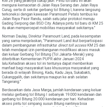
KM 26 yang jaraknya cukup jauh. Pintu tol baru ini akan
mengurai kemacetan di Jalan Raya Serang dan Jalan Raya
Curug, serta di sekitar gerbang tol Bitung I, karena langsung
terkoneksi dengan kawasan Paramount Petals tembus ke
Jalan Raya Pasir Randu, salah satu jalur protokol menuju
Gading Serpong dan BSD City. Adanya pintu tol baru di KM 25
itu akan mempercepat mobilitas masyarakat sekitarnya.”
Norman Daulay, Direktur Paramount Land, pada kesempatan
yang sama menjelaskan, “Paramount Land ikut berpartisipasi
dalam pembangunan infrastruktur
direct toll access
KM 25 dan
telah mendapat izin pembangunan modifikasi akses masuk
dan keluar Gerbang Tol Bitung (Tol Jakarta-Merak) yang
diterbitkan Kementerian PUPR akhir Januari 2024
lalu.Kehadiran akses tol ini tentunya dapat memberikan
manfaat bagi masyarakat luas khususnya masyarakat yang
berada di wilayah Binong, Kadu, Kadu Jaya, Sukabakti,
Cukanggalih, dan sekitarnya maupun ke arah selatan
Tangerang.”
Berdasarkan data Jasa Marga, jumlah kendaraan yang keluar
melalui gerbang tol Bitung I sebanyak 19.000 kendaraan dan
gerbang tol Bitung 20.000 kendaraan per hari. Kehadiran
akses pintu tol simpang susun Bitung nantinya bisa