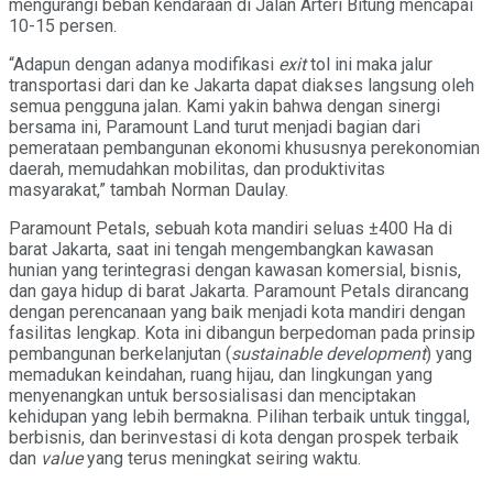
mengurangi beban kendaraan di Jalan Arteri Bitung mencapai
10-15 persen.
“Adapun dengan adanya modifikasi
exit
tol ini maka jalur
transportasi dari dan ke Jakarta dapat diakses langsung oleh
semua pengguna jalan. Kami yakin bahwa dengan sinergi
bersama ini, Paramount Land turut menjadi bagian dari
pemerataan pembangunan ekonomi khususnya perekonomian
daerah, memudahkan mobilitas, dan produktivitas
masyarakat,” tambah Norman Daulay.
Paramount Petals, sebuah kota mandiri seluas ±400 Ha di
barat Jakarta, saat ini tengah mengembangkan kawasan
hunian yang terintegrasi dengan kawasan komersial, bisnis,
dan gaya hidup di barat Jakarta. Paramount Petals dirancang
dengan perencanaan yang baik menjadi kota mandiri dengan
fasilitas lengkap. Kota ini dibangun berpedoman pada prinsip
pembangunan berkelanjutan (
sustainable development
) yang
memadukan keindahan, ruang hijau, dan lingkungan yang
menyenangkan untuk bersosialisasi dan menciptakan
kehidupan yang lebih bermakna. Pilihan terbaik untuk tinggal,
berbisnis, dan berinvestasi di kota dengan prospek terbaik
dan
value
yang terus meningkat seiring waktu.