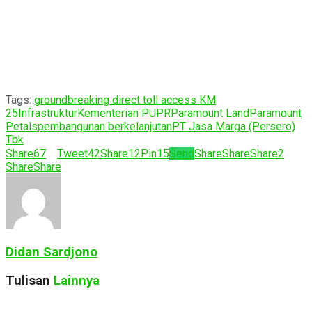
Tags:
groundbreaking direct toll access KM
25
Infrastruktur
Kementerian PUPR
Paramount Land
Paramount
Petals
pembangunan berkelanjutan
PT Jasa Marga (Persero)
Tbk
Share
67
Tweet
42
Share
12
Pin
15
Send
Share
Share
Share
2
Share
Share
Didan Sardjono
Tulisan
Lainnya