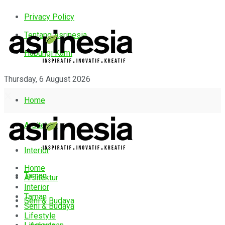
Privacy Policy
Tentang Asrinesia
Hubungi Kami
Thursday, 6 August 2026
Home
Arsitektur
Interior
Home
Taman
Arsitektur
Interior
Taman
Seni & Budaya
Seni & Budaya
Lifestyle