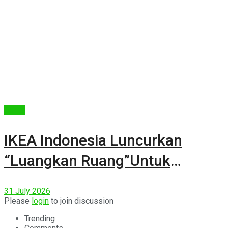
Berita
IKEA Indonesia Luncurkan
“Luangkan Ruang”Untuk
Kehidupan
31 July 2026
Please
login
to join discussion
Trending