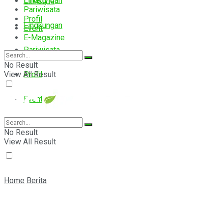
Lingkungan
Lifestyle
Pariwisata
Profil
Lingkungan
Event
E-Magazine
Pariwisata
No Result
View All Result
Profil
Event
E-Magazine
No Result
View All Result
Home
Berita