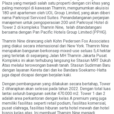
Plaza yang menjadi salah satu properti dengan ciri khas yang
paling menonjol di kawasan Thamrin, mengumumkan akuisisi
180 unit apartemen oleh UOL Group Limited, yang akan diberi
nama Parkroyal Serviced Suites. Penandatanganan perjanjian
manajemen untuk pengoperasian 200 unit Parkroyal Hotel di
Tower 2 di kompleks Thamrin Nine, telah ditandatangani
bersama dengan Pan Pacific Hotels Group Limited (PPHG).
Thamrin Nine dirancang oleh Kohn Pedersen Fox Associates
yang diakui secara internasional dari New York. Thamrin Nine
merupakan bangunan berkonsep mixed-use seluas 5,4 hektar
yang terletak di sepanjang Jalan MH Thamrin Jakarta Pusat.
Kompleks ini akan terhubung langsung ke Stasiun MRT Dukuh
Atas melalui terowongan bawah tanah. Stasiun Sudirman Baru
dengan layanan Kereta dari dan ke Bandara Soekarno-Hatta
juga dapat dicapai dengan berjalan kaki.
Dengan pembangunan yang dilakukan secara bertahap, Tower
2 diharapkan akan selesai pada tahun 2022. Dengan total luas
lantai seluruh bangunan sekitar 470.000 m2. Tower 1 dan 2
adalah area perkantoran dengan kelas A premium yang juga
memiliki fasilitas seperti retail podium, fasilitas komersial,
pusat olahraga, fasilitas hiburan serta hotel mewah dan hotel
bisnis kelas atas. Ini membuat Thamirn Nine menjadi