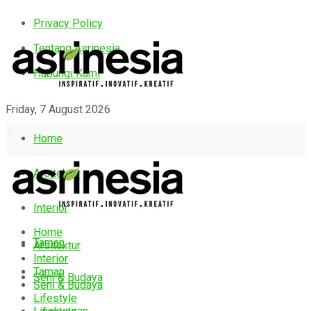
Privacy Policy
Tentang Asrinesia
Hubungi Kami
Friday, 7 August 2026
Home
Arsitektur
Interior
Home
Taman
Arsitektur
Interior
Taman
Seni & Budaya
Seni & Budaya
Lifestyle