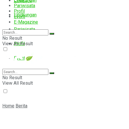
Lingkungan
Lifestyle
Pariwisata
Profil
Lingkungan
Event
E-Magazine
Pariwisata
No Result
View All Result
Profil
Event
E-Magazine
No Result
View All Result
Home
Berita