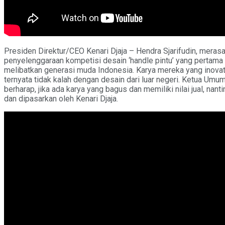
Presiden Direktur/CEO Kenari Djaja – Hendra Sjarifudin, mera
penyelenggaraan kompetisi desain ‘handle pintu’ yang pertama 
melibatkan generasi muda Indonesia. Karya mereka yang inovat
ternyata tidak kalah dengan desain dari luar negeri. Ketua Umu
berharap, jika ada karya yang bagus dan memiliki nilai jual, nant
dan dipasarkan oleh Kenari Djaja.