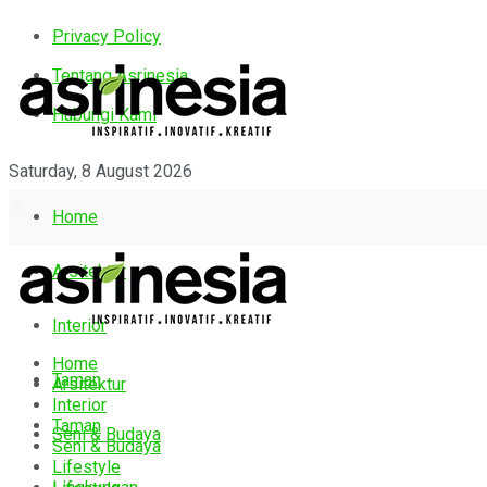
Privacy Policy
Tentang Asrinesia
Hubungi Kami
Saturday, 8 August 2026
Home
Arsitektur
Interior
Home
Taman
Arsitektur
Interior
Taman
Seni & Budaya
Seni & Budaya
Lifestyle