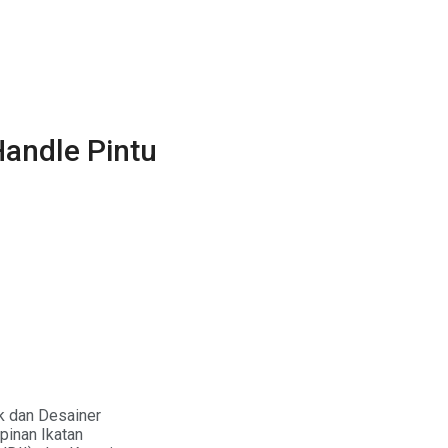
andle Pintu
ek dan Desainer
mpinan Ikatan