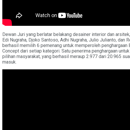
Dewan Juri yang berlatar belakang desainer interior dan arsitek,
Edi Nugraha, Djoko Santoso, Adhi Nugraha, Julio Julianto, dan 
berhasil memilih 6 pemenang untuk memperoleh penghargaan 
Concept dari setiap kategori. Satu penerima penghargaan untuk 
pilihan masyarakat, yang berhasil meraup 2.977 dari 20.965 sua
masuk.