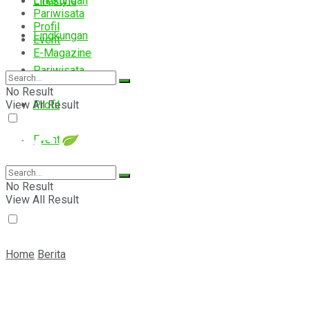
Lingkungan
Lifestyle
Pariwisata
Profil
Lingkungan
Event
E-Magazine
Pariwisata
No Result
View All Result
Profil
Event
E-Magazine
No Result
View All Result
Home
Berita