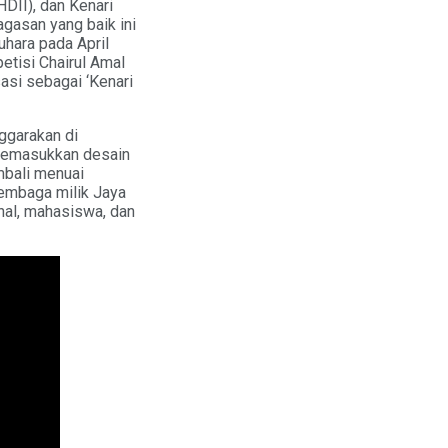
HDII), dan Kenari
agasan yang baik ini
hara pada April
etisi Chairul Amal
sasi sebagai ‘Kenari
ggarakan di
 memasukkan desain
mbali menuai
embaga milik Jaya
onal, mahasiswa, dan