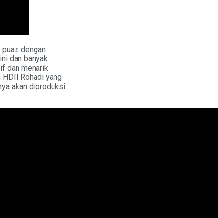
sa puas dengan
ini dan banyak
if dan menarik
m HDII Rohadi yang
inya akan diproduksi