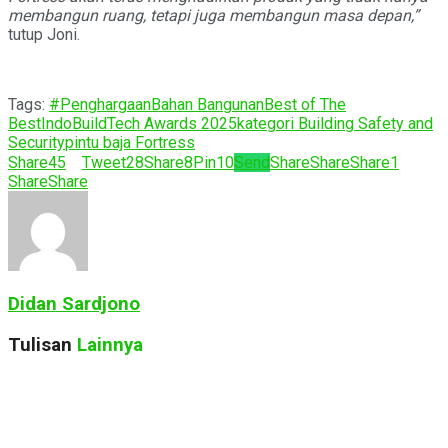
membangun ruang, tetapi juga membangun masa depan,”
tutup Joni.
Tags:
#Penghargaan
Bahan Bangunan
Best of The
Best
IndoBuildTech Awards 2025
kategori Building Safety and
Security
pintu baja Fortress
Share
45
Tweet
28
Share
8
Pin
10
Send
Share
Share
Share
1
Share
Share
Didan Sardjono
Tulisan
Lainnya