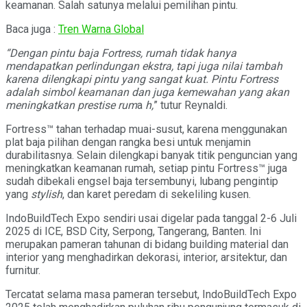
keamanan. Salah satunya melalui pemilihan pintu.
Baca juga :
Tren Warna Global
“Dengan pintu baja Fortress, rumah tidak hanya
mendapatkan perlindungan ekstra, tapi juga nilai tambah
karena dilengkapi pintu yang sangat kuat. Pintu Fortress
adalah simbol keamanan dan juga kemewahan yang akan
meningkatkan prestise rum
a
h,
” tutur Reynaldi.
Fortress™ tahan terhadap muai-susut, karena menggunakan
plat baja pilihan dengan rangka besi untuk menjamin
durabilitasnya. Selain dilengkapi banyak titik penguncian yang
meningkatkan keamanan rumah, setiap pintu Fortress™ juga
sudah dibekali engsel baja tersembunyi, lubang pengintip
yang
stylish
, dan karet peredam di sekeliling kusen.
IndoBuildTech Expo sendiri usai digelar pada tanggal 2-6 Juli
2025 di ICE, BSD City, Serpong, Tangerang, Banten. Ini
merupakan pameran tahunan di bidang building material dan
interior yang menghadirkan dekorasi, interior, arsitektur, dan
furnitur.
Tercatat selama masa pameran tersebut, IndoBuildTech Expo