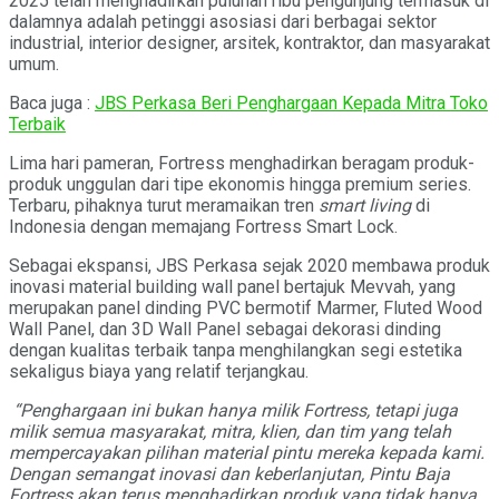
2025 telah menghadirkan puluhan ribu pengunjung termasuk di
dalamnya adalah petinggi asosiasi dari berbagai sektor
industrial, interior designer, arsitek, kontraktor, dan masyarakat
umum.
Baca juga :
JBS Perkasa Beri Penghargaan Kepada Mitra Toko
Terbaik
Lima hari pameran, Fortress menghadirkan beragam produk-
produk unggulan dari tipe ekonomis hingga premium series.
Terbaru, pihaknya turut meramaikan tren
smart living
di
Indonesia dengan memajang Fortress Smart Lock.
Sebagai ekspansi, JBS Perkasa sejak 2020 membawa produk
inovasi material building wall panel bertajuk Mevvah, yang
merupakan panel dinding PVC bermotif Marmer, Fluted Wood
Wall Panel, dan 3D Wall Panel sebagai dekorasi dinding
dengan kualitas terbaik tanpa menghilangkan segi estetika
sekaligus biaya yang relatif terjangkau.
“Penghargaan ini bukan hanya milik Fortress, tetapi juga
milik semua masyarakat,
mitra, klien, dan tim yang telah
mempercayakan pilihan material pintu mereka kepada kami.
Dengan semangat inovasi dan keberlanjutan, Pintu Baja
Fortress akan terus menghadirkan produk yang tidak hanya