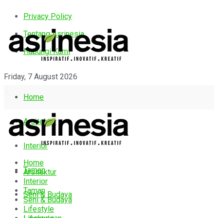
Privacy Policy
Tentang Asrinesia
Hubungi Kami
Friday, 7 August 2026
Home
Arsitektur
Interior
Home
Taman
Arsitektur
Interior
Taman
Seni & Budaya
Seni & Budaya
Lifestyle