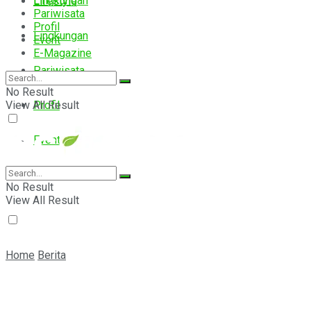
Lingkungan
Lifestyle
Pariwisata
Profil
Lingkungan
Event
E-Magazine
Pariwisata
No Result
View All Result
Profil
Event
E-Magazine
No Result
View All Result
Home
Berita