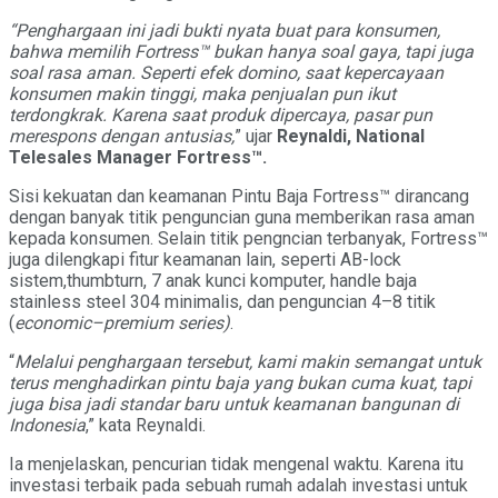
“Penghargaan ini jadi bukti nyata buat para konsumen,
bahwa memilih Fortress™
bukan hanya soal gaya, tapi juga
soal rasa aman. Seperti efek domino, saat kepercayaan
konsumen makin tinggi, maka penjualan pun ikut
terdongkrak. Karena saat produk dipercaya, pasar pun
merespons dengan antusias,
” ujar
Reynaldi, National
Telesales
Manager Fortress™.
Sisi kekuatan dan keamanan Pintu Baja Fortress™ dirancang
dengan banyak titik penguncian guna memberikan rasa aman
kepada konsumen. Selain titik pengncian terbanyak, Fortress™
juga dilengkapi fitur keamanan lain, seperti AB-lock
sistem,thumbturn, 7 anak kunci komputer, handle baja
stainless steel 304 minimalis, dan penguncian 4–8 titik
(
economic–premium series)
.
“
Melalui penghargaan tersebut, kami makin semangat untuk
terus menghadirkan pintu baja yang bukan cuma kuat, tapi
juga bisa jadi standar baru untuk keamanan bangunan di
Indonesia
,” kata Reynaldi.
Ia menjelaskan, pencurian tidak mengenal waktu. Karena itu
investasi terbaik pada sebuah rumah adalah investasi untuk