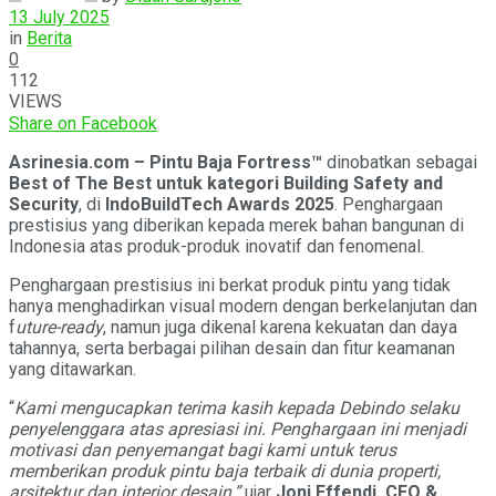
13 July 2025
in
Berita
0
112
VIEWS
Share on Facebook
Asrinesia.com – Pintu Baja Fortress™
dinobatkan sebagai
Best of The Best untuk kategori Building Safety and
Security
, di
IndoBuildTech Awards
2025
. Penghargaan
prestisius yang diberikan kepada merek bahan bangunan di
Indonesia atas produk-produk inovatif dan fenomenal.
Penghargaan prestisius ini berkat produk pintu yang tidak
hanya menghadirkan visual modern dengan berkelanjutan dan
f
uture-ready
, namun juga dikenal karena kekuatan dan daya
tahannya, serta berbagai pilihan desain dan fitur keamanan
yang ditawarkan.
“
Kami mengucapkan terima kasih kepada Debindo selaku
penyelenggara atas apresiasi ini. Penghargaan ini menjadi
motivasi dan penyemangat bagi kami untuk terus
memberikan produk pintu baja terbaik di dunia properti,
arsitektur dan interior desain,”
ujar
Joni Effendi, CEO &