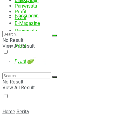
Lingkungan
Lifestyle
Pariwisata
Profil
Lingkungan
Event
E-Magazine
Pariwisata
No Result
View All Result
Profil
Event
E-Magazine
No Result
View All Result
Home
Berita