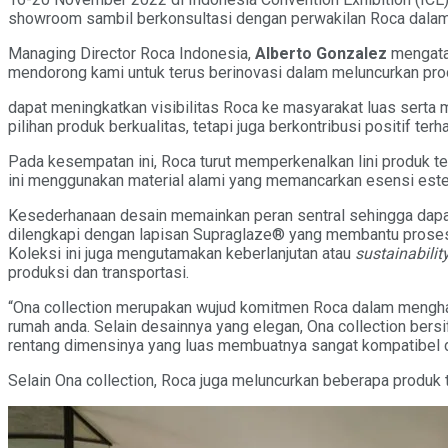
showroom sambil berkonsultasi dengan perwakilan Roca dalam
Managing Director Roca Indonesia,
Alberto Gonzalez
mengata
mendorong kami untuk terus berinovasi dalam meluncurkan prod
dapat meningkatkan visibilitas Roca ke masyarakat luas serta
pilihan produk berkualitas, tetapi juga berkontribusi positif te
Pada kesempatan ini, Roca turut memperkenalkan lini produk te
ini menggunakan material alami yang memancarkan esensi este
Kesederhanaan desain memainkan peran sentral sehingga dapa
dilengkapi dengan lapisan Supraglaze® yang membantu proses 
Koleksi ini juga mengutamakan keberlanjutan atau
sustainabilit
produksi dan transportasi.
“Ona collection merupakan wujud komitmen Roca dalam menghad
rumah anda. Selain desainnya yang elegan, Ona collection ber
rentang dimensinya yang luas membuatnya sangat kompatibel d
Selain Ona collection, Roca juga meluncurkan beberapa produk t