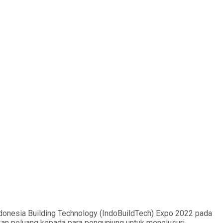
ndonesia Building Technology (IndoBuildTech) Expo 2022 pada
kan peluang kepada para pengunjung untuk menelusuri