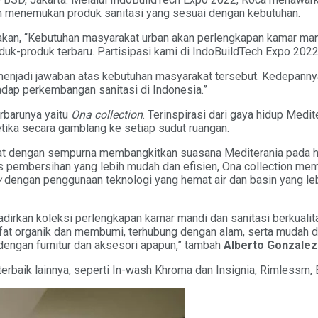
 menemukan produk sanitasi yang sesuai dengan kebutuhan.
kan, “Kebutuhan masyarakat urban akan perlengkapan kamar mandi
uk-produk terbaru. Partisipasi kami di IndoBuildTech Expo 2022
 menjadi jawaban atas kebutuhan masyarakat tersebut. Kedepann
rhadap perkembangan sanitasi di Indonesia.”
rbarunya yaitu
Ona collection
. Terinspirasi dari gaya hidup Medi
tika secara gamblang ke setiap sudut ruangan.
t dengan sempurna membangkitkan suasana Mediterania pada hun
pembersihan yang lebih mudah dan efisien, Ona collection mem
y
dengan penggunaan teknologi yang hemat air dan basin yang le
irkan koleksi perlengkapan kamar mandi dan sanitasi berkualit
sifat organik dan membumi, terhubung dengan alam, serta mudah 
engan furnitur dan aksesori apapun,” tambah
Alberto Gonzalez
erbaik lainnya, seperti In-wash Khroma dan Insignia, Rimlessm, 