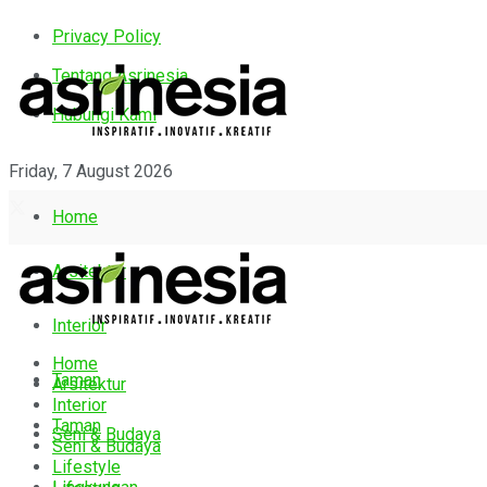
Privacy Policy
Tentang Asrinesia
Hubungi Kami
Friday, 7 August 2026
Home
Arsitektur
Interior
Home
Taman
Arsitektur
Interior
Taman
Seni & Budaya
Seni & Budaya
Lifestyle