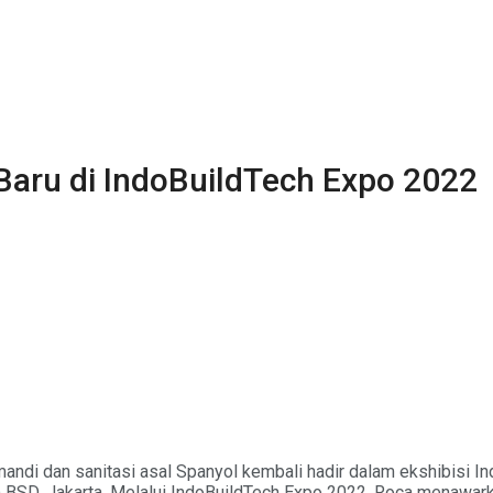
Baru di IndoBuildTech Expo 2022
ndi dan sanitasi asal Spanyol kembali hadir dalam ekshibisi I
) BSD, Jakarta. Melalui IndoBuildTech Expo 2022, Roca menawar