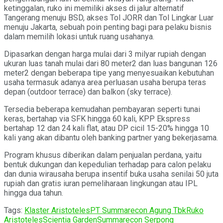
ketinggalan, ruko ini memiliki akses di jalur alternatif
Tangerang menuju BSD, akses Tol JORR dan Tol Lingkar Luar
menuju Jakarta, sebuah poin penting bagi para pelaku bisnis
dalam memilih lokasi untuk ruang usahanya.
Dipasarkan dengan harga mulai dari 3 milyar rupiah dengan
ukuran luas tanah mulai dari 80 meter2 dan luas bangunan 126
meter2 dengan beberapa tipe yang menyesuaikan kebutuhan
usaha termasuk adanya area perluasan usaha berupa teras
depan (outdoor terrace) dan balkon (sky terrace).
Tersedia beberapa kemudahan pembayaran seperti tunai
keras, bertahap via SFK hingga 60 kali, KPP Ekspress
bertahap 12 dan 24 kali flat, atau DP cicil 15-20% hingga 10
kali yang akan dibantu oleh banking partner yang bekerjasama.
Program khusus diberikan dalam penjualan perdana, yaitu
bentuk dukungan dan kepedulian terhadap para calon pelaku
dan dunia wirausaha berupa insentif buka usaha senilai 50 juta
rupiah dan gratis iuran pemeliharaan lingkungan atau IPL
hingga dua tahun.
Tags:
Klaster Aristoteles
PT Summarecon Agung Tbk
Ruko
Aristoteles
Scientia Garden
Summarecon Serpong