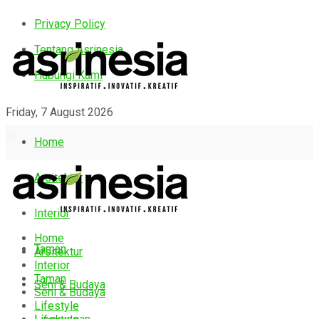
Privacy Policy
Tentang Asrinesia
Hubungi Kami
Friday, 7 August 2026
Home
Arsitektur
Interior
Home
Taman
Arsitektur
Interior
Taman
Seni & Budaya
Seni & Budaya
Lifestyle