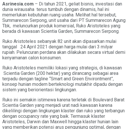
Asrinesia.com
– Di tahun 2021, geliat bisnis, investasi dan
dunia wirausaha terus tumbuh dengan dinamis, hal ini
memerlukan kebutuhan ruang usaha. Melihat hal tersebut,
Summarecon Serpong, unit usaha dari PT Summarecon Agung
Tbk, meluncurkan produk komersial, Ruko Aristoteles yang
berada di kawasan Scientia Garden, Summarecon Serpong.
Ruko Aristoteles sebanyak 82 unit akan dipasarkan mulai
tanggal 24 April 2021 dengan harga mulai dari 3 milyar
rupiah. Peluncuran perdana akan dilakukan secara virtual demi
kenyamanan calon konsumen.
Ruko Aristoteles memiliki lokasi yang strategis, di kawasan
Scientia Garden (200 hektar) yang dirancang sebagai area
terpadu dengan tagline “Smart and Green Environtment”,
konsep hunian modern berteknologi mutakhir dipadu dengan
sistem yang beriorientasi lingkungan.
Ruko ini semakin istimewa karena terletak di Boulevard Barat
Scientia Garden yang menjadi urat nadi kawasan karena
dikelilingi dengan lingkungan klaster dan ruko yang terbangun
dengan occupancy rate yang baik. Termasuk klaster
Aristoteles, Darwin dan Maxwell hingga klaster hunian lain
yang memberikan potensi arus pengunjung optimal, dengan