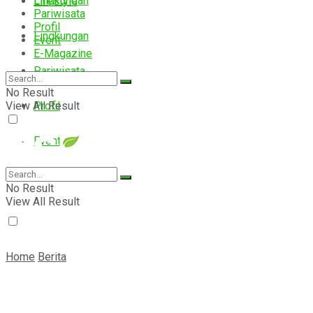
Lingkungan
Lifestyle
Pariwisata
Profil
Lingkungan
Event
E-Magazine
Pariwisata
No Result
View All Result
Profil
Event
E-Magazine
No Result
View All Result
Home
Berita