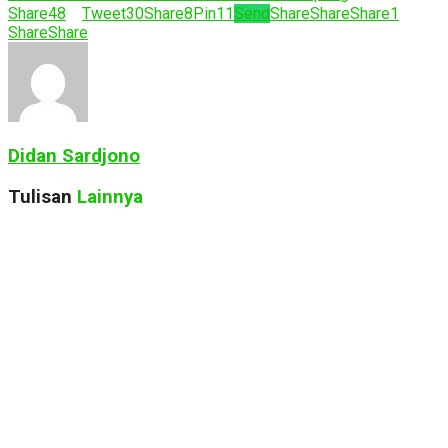
Share
48
Tweet
30
Share
8
Pin
11
Send
Share
Share
Share
1
Share
Share
Didan Sardjono
Tulisan
Lainnya