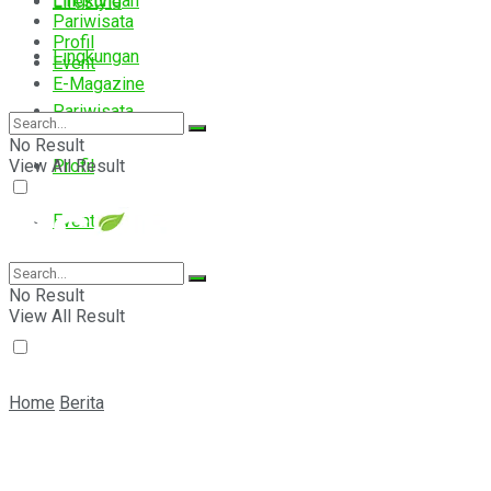
Lingkungan
Lifestyle
Pariwisata
Profil
Lingkungan
Event
E-Magazine
Pariwisata
No Result
View All Result
Profil
Event
E-Magazine
No Result
View All Result
Home
Berita