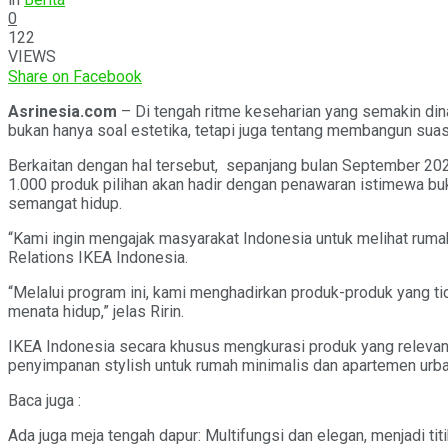
0
122
VIEWS
Share on Facebook
Asrinesia.com
– Di tengah ritme keseharian yang semakin din
bukan hanya soal estetika, tetapi juga tentang membangun suasan
Berkaitan dengan hal tersebut, sepanjang bulan September 20
1.000 produk pilihan akan hadir dengan penawaran istimewa buk
semangat hidup.
“Kami ingin mengajak masyarakat Indonesia untuk melihat rumah b
Relations IKEA Indonesia.
“Melalui program ini, kami menghadirkan produk-produk yang ti
menata hidup,” jelas Ririn.
IKEA Indonesia secara khusus mengkurasi produk yang relevan 
penyimpanan stylish untuk rumah minimalis dan apartemen urban
Baca juga :
Ada juga meja tengah dapur: Multifungsi dan elegan, menjadi t