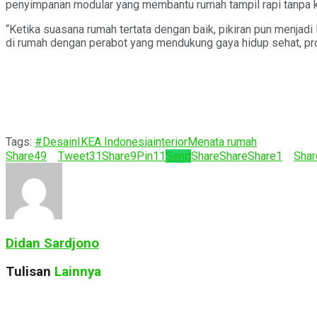
penyimpanan modular yang membantu rumah tampil rapi tanpa ke
“Ketika suasana rumah tertata dengan baik, pikiran pun menjad
di rumah dengan perabot yang mendukung gaya hidup sehat, produ
Tags:
#Desain
IKEA Indonesia
interior
Menata rumah
Share
49
Tweet
31
Share
9
Pin
11
Send
Share
Share
Share
1
Shar
Didan Sardjono
Tulisan
Lainnya