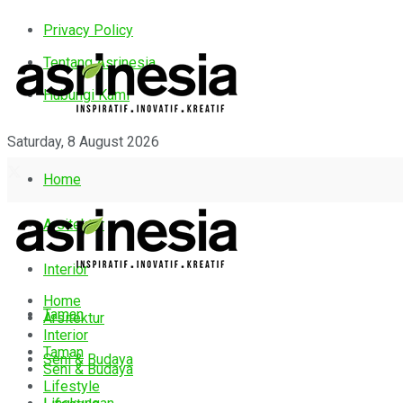
Privacy Policy
Tentang Asrinesia
Hubungi Kami
Saturday, 8 August 2026
Home
Arsitektur
Interior
Home
Taman
Arsitektur
Interior
Taman
Seni & Budaya
Seni & Budaya
Lifestyle