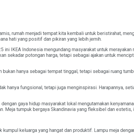
amis, rumah menjadi tempat kita kembali untuk beristirahat, m
a hati yang positif dan pikiran yang lebih jernih.
25 ini IKEA Indonesia mengundang masyarakat untuk merayakan r
an sekadar potongan harga, tetapi sebagai ajakan untuk mencipt
ukan hanya sebagai tempat tinggal, tetapi sebagai ruang tumbuh, 
dak hanya fungsional, tetapi juga menginspirasi. Harapannya, s
dengan gaya hidup masyarakat lokal mengutamakan kenyamanan, e
. Meja tumpuk bergaya Skandinavia yang fleksibel dan estetis, 
itik kumpul keluarga yang hangat dan produktif. Lampu meja den