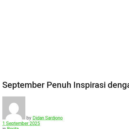
September Penuh Inspirasi den
by
Didan Sardjono
1 September 2025
in
Berita