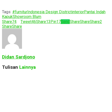
Tags:
#furnitur
Indonesia Design District
interior
Pantai Indah
Kapuk
Showroom Blum
Share
74
Tweet
46
Share
13
Pin
17
Send
Share
Share
Share
2
Share
Share
Didan Sardjono
Tulisan
Lainnya