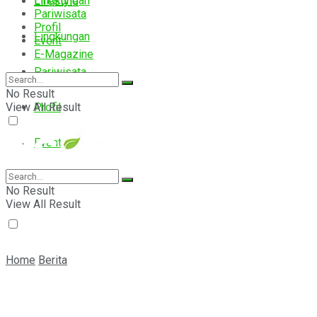
Lingkungan
Lifestyle
Pariwisata
Profil
Lingkungan
Event
E-Magazine
Pariwisata
No Result
View All Result
Profil
Event
E-Magazine
No Result
View All Result
Home
Berita