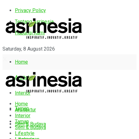
Privacy Policy
Tentang Asrinesia
Hubungi Kami
Saturday, 8 August 2026
Home
Arsitektur
Interior
Home
Taman
Arsitektur
Interior
Taman
Seni & Budaya
Seni & Budaya
Lifestyle