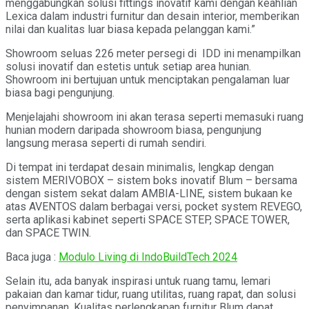
menggabungkan solusi fittings inovatif kami dengan keahlian
Lexica dalam industri furnitur dan desain interior, memberikan
nilai dan kualitas luar biasa kepada pelanggan kami.”
Showroom seluas 226 meter persegi di IDD ini menampilkan
solusi inovatif dan estetis untuk setiap area hunian.
Showroom ini bertujuan untuk menciptakan pengalaman luar
biasa bagi pengunjung.
Menjelajahi showroom ini akan terasa seperti memasuki ruang
hunian modern daripada showroom biasa, pengunjung
langsung merasa seperti di rumah sendiri.
Di tempat ini terdapat desain minimalis, lengkap dengan
sistem MERIVOBOX – sistem boks inovatif Blum – bersama
dengan sistem sekat dalam AMBIA-LINE, sistem bukaan ke
atas AVENTOS dalam berbagai versi, pocket system REVEGO,
serta aplikasi kabinet seperti SPACE STEP, SPACE TOWER,
dan SPACE TWIN.
Baca juga :
Modulo Living di IndoBuildTech 2024
Selain itu, ada banyak inspirasi untuk ruang tamu, lemari
pakaian dan kamar tidur, ruang utilitas, ruang rapat, dan solusi
penyimpanan. Kualitas perlengkapan furnitur Blum dapat