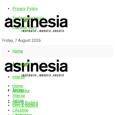
Privacy Policy
Tentang Asrinesia
Hubungi Kami
Friday, 7 August 2026
Home
Arsitektur
Interior
Home
Taman
Arsitektur
Interior
Taman
Seni & Budaya
Seni & Budaya
Lifestyle