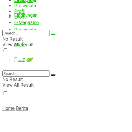
Lingkungan
Lifestyle
Pariwisata
Profil
Lingkungan
Event
E-Magazine
Pariwisata
No Result
View All Result
Profil
Event
E-Magazine
No Result
View All Result
Home
Berita