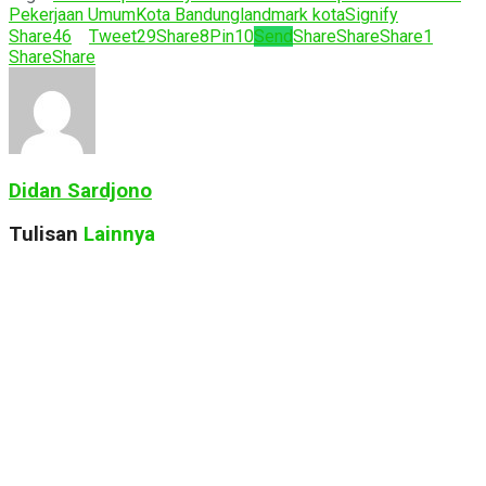
Pekerjaan Umum
Kota Bandung
landmark kota
Signify
Share
46
Tweet
29
Share
8
Pin
10
Send
Share
Share
Share
1
Share
Share
Didan Sardjono
Tulisan
Lainnya