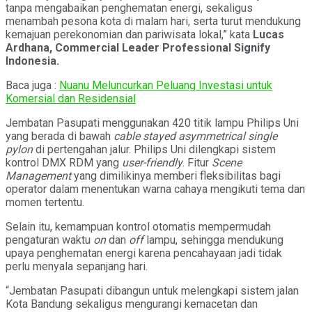
tanpa mengabaikan penghematan energi, sekaligus
menambah pesona kota di malam hari, serta turut mendukung
kemajuan perekonomian dan pariwisata lokal,” kata
Lucas
Ardhana, Commercial Leader Professional Signify
Indonesia.
Baca juga :
Nuanu Meluncurkan Peluang Investasi untuk
Komersial dan Residensial
Jembatan Pasupati menggunakan 420 titik lampu Philips Uni
yang berada di bawah
cable stayed asymmetrical single
pylon
di pertengahan jalur. Philips Uni dilengkapi sistem
kontrol DMX RDM yang
user-friendly
. Fitur
Scene
Management
yang dimilikinya memberi fleksibilitas bagi
operator dalam menentukan warna cahaya mengikuti tema dan
momen tertentu.
Selain itu, kemampuan kontrol otomatis mempermudah
pengaturan waktu
on
dan
off
lampu, sehingga mendukung
upaya penghematan energi karena pencahayaan jadi tidak
perlu menyala sepanjang hari.
“Jembatan Pasupati dibangun untuk melengkapi sistem jalan
Kota Bandung sekaligus mengurangi kemacetan dan