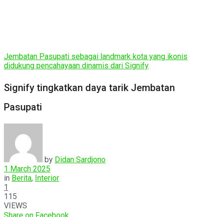
Jembatan Pasupati sebagai landmark kota yang ikonis
didukung pencahayaan dinamis dari Signify
Signify tingkatkan daya tarik Jembatan
Pasupati
by
Didan Sardjono
1 March 2025
in
Berita
,
Interior
1
115
VIEWS
Share on Facebook