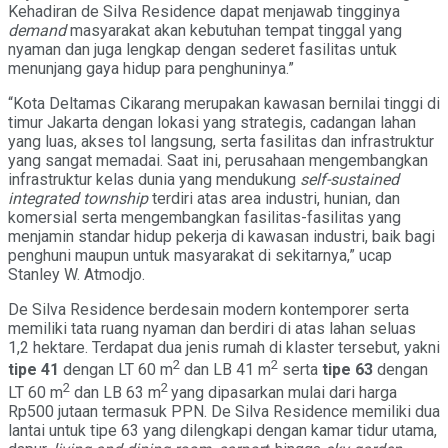
Kehadiran de Silva Residence dapat menjawab tingginya
demand
masyarakat akan kebutuhan tempat tinggal yang
nyaman dan juga lengkap dengan sederet fasilitas untuk
menunjang gaya hidup para penghuninya.”
“Kota Deltamas Cikarang merupakan kawasan bernilai tinggi di
timur Jakarta dengan lokasi yang strategis, cadangan lahan
yang luas, akses tol langsung, serta fasilitas dan infrastruktur
yang sangat memadai. Saat ini, perusahaan mengembangkan
infrastruktur kelas dunia yang mendukung
self-sustained
integrated township
terdiri atas area industri, hunian, dan
komersial serta mengembangkan fasilitas-fasilitas yang
menjamin standar hidup pekerja di kawasan industri, baik bagi
penghuni maupun untuk masyarakat di sekitarnya,” ucap
Stanley W. Atmodjo.
De Silva Residence berdesain modern kontemporer serta
memiliki tata ruang nyaman dan berdiri di atas lahan seluas
1,2 hektare. Terdapat dua jenis rumah di klaster tersebut, yakni
2
2
tipe 41
dengan LT 60 m
dan LB 41 m
serta
tipe 63
dengan
2
2
LT 60 m
dan LB 63 m
yang dipasarkan mulai dari harga
Rp500 jutaan termasuk PPN. De Silva Residence memiliki dua
lantai untuk tipe 63 yang dilengkapi dengan kamar tidur utama,