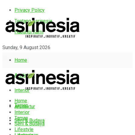
Privacy Policy
Tentang Asrinesia
Hubungi Kami
Sunday, 9 August 2026
Home
Arsitektur
Interior
Home
Taman
Arsitektur
Interior
Taman
Seni & Budaya
Seni & Budaya
Lifestyle