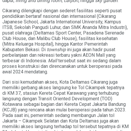
dapur,
living and dining room,
carport,
hingga
sky garden
.
Cikarang dilengkapi dengan sederet fasilitas seperti pusat
pendidikan bertaraf nasional dan internasional (Cikarang
Japanese School, Jakarta International University, Kampus
ITSB, Sekolah Pangudi Luhur, dan SMK Ananda Mitra Industri),
pusat olahraga (Deltamas Sport Center, Pasadena Serenade
Club House, dan Malibu Club House), fasilitas kesehatan
(Mitra Keluarga Hospital), hingga Kantor Pemerintah
Kabupaten Bekasi. Di
township
ini juga akan hadir pusat
perbelanjaan dan rekreasi terbaru yakni AEON Mall yang
terbesar di Indonesia.
Mall
tersebut saat ini sedang dalam
proses konstruksi dan direncanakan untuk beroperasi pada
awal 2024 mendatang.
Dari sisi kemudahan akses, Kota Deltamas Cikarang juga
memiliki gerbang akses langsung ke Tol Cikampek tepatnya
di KM 37, stasiun Kereta Cepat Karawang yang terhubung
langsung dengan Transit Oriented Development (TOD)
Kotawana sebagai bagian dari Kereta Cepat Jakarta Bandung
(KCJB) yang rencana akan mulai beroperasi pada tahun 2023.
Pada saat ini, pemerintah sedang membangun Jalan tol
Jakarta – Cikampek Selatan dan Kota Deltamas juga akan
memiliki akses langsung terhadap tol tersebut tepatnya di KM