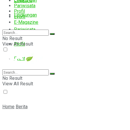
Lingkungan
Lifestyle
Pariwisata
Profil
Lingkungan
Event
E-Magazine
Pariwisata
No Result
View All Result
Profil
Event
E-Magazine
No Result
View All Result
Home
Berita