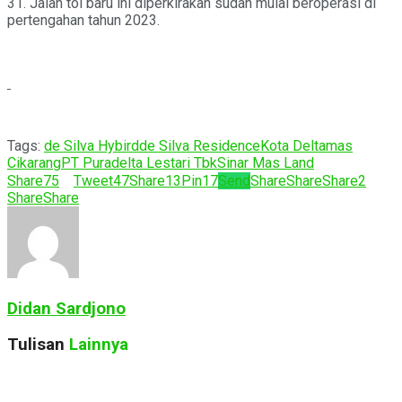
31. Jalan tol baru ini diperkirakan sudah mulai beroperasi di
pertengahan tahun 2023.
Tags:
de Silva Hybird
de Silva Residence
Kota Deltamas
Cikarang
PT Puradelta Lestari Tbk
Sinar Mas Land
Share
75
Tweet
47
Share
13
Pin
17
Send
Share
Share
Share
2
Share
Share
Didan Sardjono
Tulisan
Lainnya