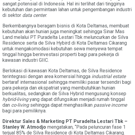
sangat potensial di Indonesia. Hal ini terlihat dari tingginya
kebutuhan dan permintaan lahan untuk pengembangan industri
di sektor
data center
.
Berkembangnya beragam bisnis di Kota Deltamas, membuat
kebutuhan akan hunian juga meningkat sehingga Sinar Mas
Land melalui PT Puradelta Lestari Tbk meluncurkan de Silva
Residence serta de Silva Hybird di Kota Deltamas Cikarang
untuk mengakomodasi kebutuhan sewa menyewa tempat
tinggal hingga berinvestasi properti bagi para pekerja di
kawasan industri GIIC.
Berlokasi di kawasan Kota Deltamas, de Silva Residence
terintegrasi dengan area komersial hingga
industrial estate
bertaraf internasional sehingga memiliki pasar tersendiri bagi
para pekerja dan ekspatriat yang membutuhkan hunian
berkualitas, sedangkan de Silva Hybrid mengusung konsep
hybrid-living
yang dapat difungsikan menjadi rumah tinggal
dan
co-living
sehingga dapat menghasilkan
passive income
bagi para pemiliknya.
Direktur Sales & Marketing PT Puradelta Lestari Tbk
–
Stanley W. Atmodjo
mengatakan, “Pada peluncuran fase 1
terjual 85% de Silva Residence di Kota Deltamas Cikarang.