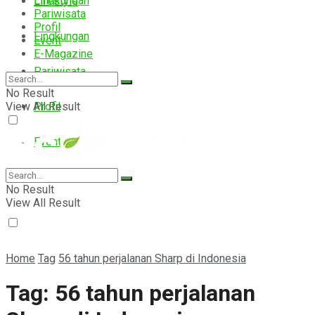
Lingkungan
Lifestyle
Pariwisata
Profil
Lingkungan
Event
E-Magazine
Pariwisata
No Result
View All Result
Profil
Event
E-Magazine
No Result
View All Result
Home
Tag
56 tahun perjalanan Sharp di Indonesia
Tag:
56 tahun perjalanan