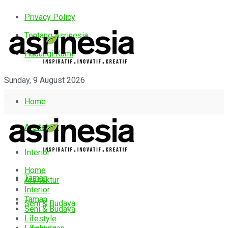
Privacy Policy
Tentang Asrinesia
Hubungi Kami
Sunday, 9 August 2026
Home
Arsitektur
Interior
Home
Taman
Arsitektur
Interior
Taman
Seni & Budaya
Seni & Budaya
Lifestyle