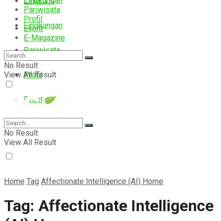
Lingkungan
Lifestyle
Pariwisata
Profil
Lingkungan
Event
E-Magazine
Pariwisata
No Result
View All Result
Profil
Event
E-Magazine
No Result
View All Result
Home
Tag
Affectionate Intelligence (AI) Home
Tag:
Affectionate Intelligence