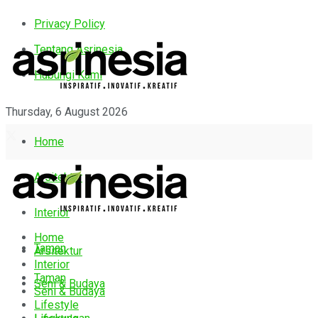
Privacy Policy
Tentang Asrinesia
Hubungi Kami
Thursday, 6 August 2026
Home
Arsitektur
Interior
Home
Taman
Arsitektur
Interior
Taman
Seni & Budaya
Seni & Budaya
Lifestyle