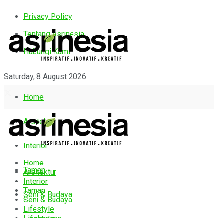
Privacy Policy
Tentang Asrinesia
Hubungi Kami
Saturday, 8 August 2026
Home
Arsitektur
Interior
Home
Taman
Arsitektur
Interior
Taman
Seni & Budaya
Seni & Budaya
Lifestyle