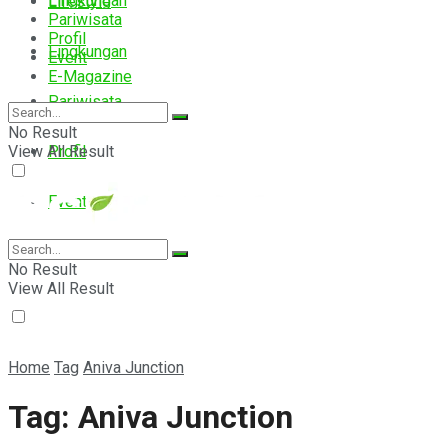
Lingkungan
Lifestyle
Pariwisata
Profil
Lingkungan
Event
E-Magazine
Pariwisata
No Result
View All Result
Profil
Event
E-Magazine
No Result
View All Result
Home
Tag
Aniva Junction
Tag:
Aniva Junction