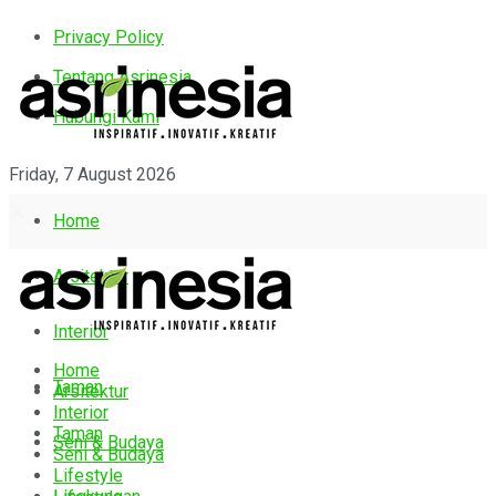
Privacy Policy
Tentang Asrinesia
Hubungi Kami
Friday, 7 August 2026
Home
Arsitektur
Interior
Home
Taman
Arsitektur
Interior
Taman
Seni & Budaya
Seni & Budaya
Lifestyle