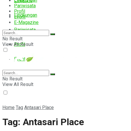
Lingkungan
Lifestyle
Pariwisata
Profil
Lingkungan
Event
E-Magazine
Pariwisata
No Result
View All Result
Profil
Event
E-Magazine
No Result
View All Result
Home
Tag
Antasari Place
Tag:
Antasari Place