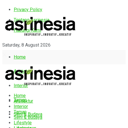
Privacy Policy
Tentang Asrinesia
Hubungi Kami
Saturday, 8 August 2026
Home
Arsitektur
Interior
Home
Taman
Arsitektur
Interior
Taman
Seni & Budaya
Seni & Budaya
Lifestyle