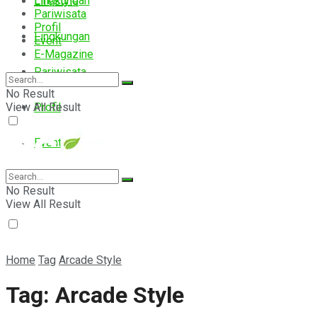
Lingkungan
Lifestyle
Pariwisata
Profil
Lingkungan
Event
E-Magazine
Pariwisata
No Result
View All Result
Profil
Event
E-Magazine
No Result
View All Result
Home
Tag
Arcade Style
Tag:
Arcade Style