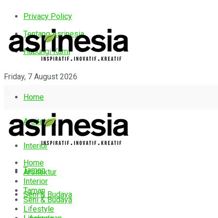
Privacy Policy
Tentang Asrinesia
Hubungi Kami
Friday, 7 August 2026
Home
Arsitektur
Interior
Home
Taman
Arsitektur
Interior
Taman
Seni & Budaya
Seni & Budaya
Lifestyle