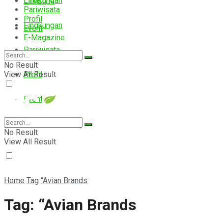
Lingkungan
Lifestyle
Pariwisata
Profil
Lingkungan
Event
E-Magazine
Pariwisata
No Result
View All Result
Profil
Event
E-Magazine
No Result
View All Result
Home
Tag
“Avian Brands
Tag:
“Avian Brands