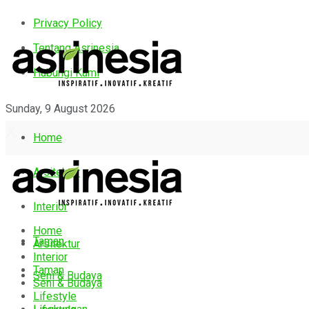
Privacy Policy
Tentang Asrinesia
Hubungi Kami
Sunday, 9 August 2026
Home
Arsitektur
Interior
Home
Taman
Arsitektur
Interior
Taman
Seni & Budaya
Seni & Budaya
Lifestyle