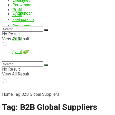
Lingkungan
Lifestyle
Pariwisata
Profil
Lingkungan
Event
E-Magazine
Pariwisata
No Result
View All Result
Profil
Event
E-Magazine
No Result
View All Result
Home
Tag
B2B Global Suppliers
Tag:
B2B Global Suppliers