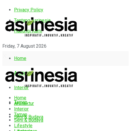
Privacy Policy
Tentang Asrinesia
Hubungi Kami
Friday, 7 August 2026
Home
Arsitektur
Interior
Home
Taman
Arsitektur
Interior
Taman
Seni & Budaya
Seni & Budaya
Lifestyle