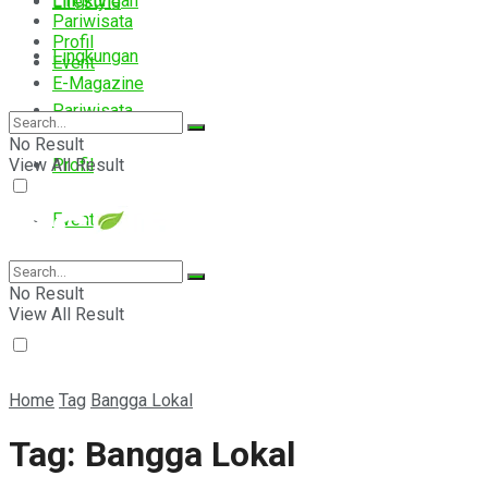
Lingkungan
Lifestyle
Pariwisata
Profil
Lingkungan
Event
E-Magazine
Pariwisata
No Result
View All Result
Profil
Event
E-Magazine
No Result
View All Result
Home
Tag
Bangga Lokal
Tag:
Bangga Lokal