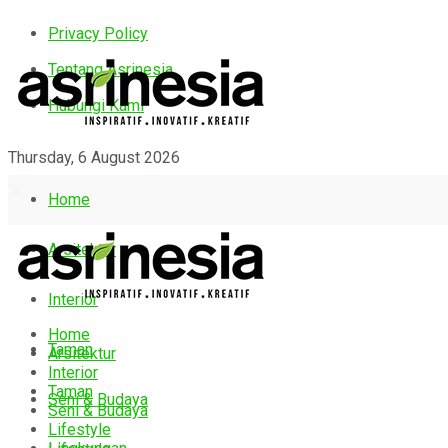
Privacy Policy
Tentang Asrinesia
Hubungi Kami
Thursday, 6 August 2026
Home
Arsitektur
Interior
Home
Taman
Arsitektur
Interior
Taman
Seni & Budaya
Seni & Budaya
Lifestyle