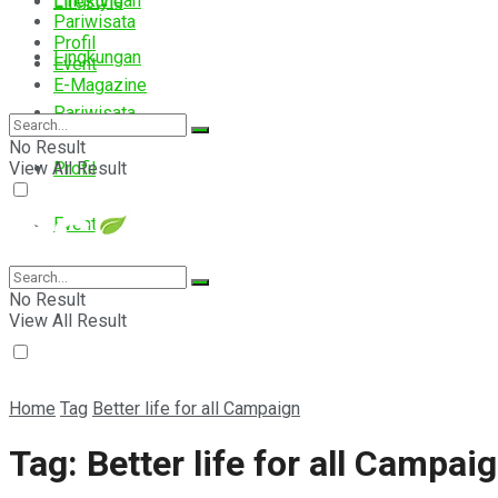
Lingkungan
Lifestyle
Pariwisata
Profil
Lingkungan
Event
E-Magazine
Pariwisata
No Result
View All Result
Profil
Event
E-Magazine
No Result
View All Result
Home
Tag
Better life for all Campaign
Tag:
Better life for all Campai