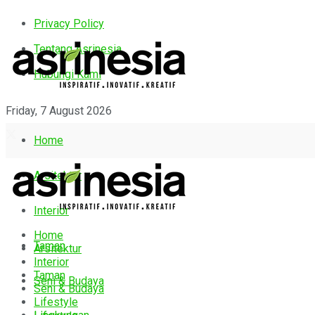
Privacy Policy
Tentang Asrinesia
Hubungi Kami
Friday, 7 August 2026
Home
Arsitektur
Interior
Home
Taman
Arsitektur
Interior
Taman
Seni & Budaya
Seni & Budaya
Lifestyle