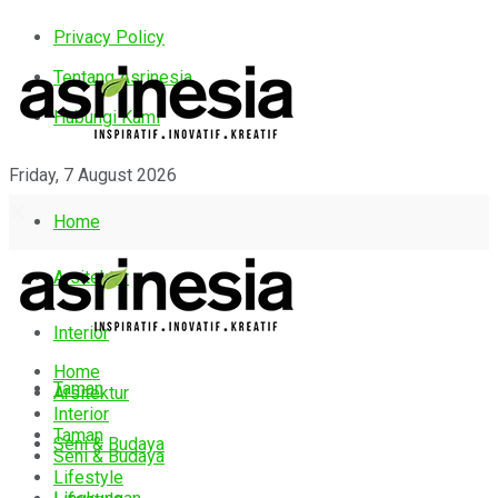
Privacy Policy
Tentang Asrinesia
Hubungi Kami
Friday, 7 August 2026
Home
Arsitektur
Interior
Home
Taman
Arsitektur
Interior
Taman
Seni & Budaya
Seni & Budaya
Lifestyle