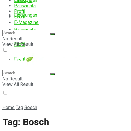
Lingkungan
Lifestyle
Pariwisata
Profil
Lingkungan
Event
E-Magazine
Pariwisata
No Result
View All Result
Profil
Event
E-Magazine
No Result
View All Result
Home
Tag
Bosch
Tag:
Bosch