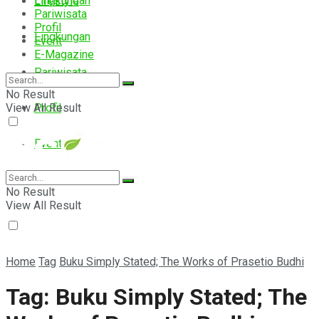
Lingkungan
Lifestyle
Pariwisata
Profil
Lingkungan
Event
E-Magazine
Pariwisata
No Result
View All Result
Profil
Event
E-Magazine
No Result
View All Result
Home
Tag
Buku Simply Stated; The Works of Prasetio Budhi
Tag:
Buku Simply Stated; The