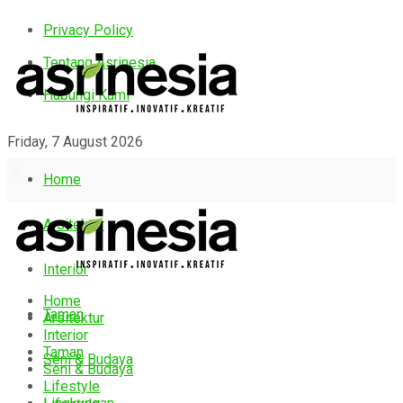
Privacy Policy
Tentang Asrinesia
Hubungi Kami
Friday, 7 August 2026
Home
Arsitektur
Interior
Home
Taman
Arsitektur
Interior
Taman
Seni & Budaya
Seni & Budaya
Lifestyle